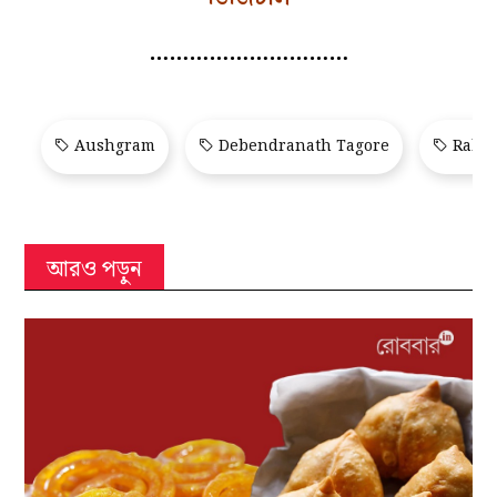
…………………………
Aushgram
Debendranath Tagore
Rabin
আরও পড়ুন