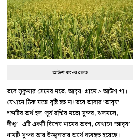
আউশ ধানের ক্ষেত
তবে সুকুমার সেনের মতে, আবৃষ+গ্রামে > আউশ গা।
যেখানে ঠিক মতো বৃষ্টি হত না! তবে আবার ‘আবৃষ’
শব্দটির অর্থ হল ‘সূর্য রশ্মির মতো সুন্দর, ঝলমলে,
দীপ্ত’। এটি একটি বিশেষ নামের অংশ, যেখানে ‘আবৃষ’
নামটি সুন্দর আর উজ্জ্বলতার অর্থে ব্যবহৃত হয়েছে।