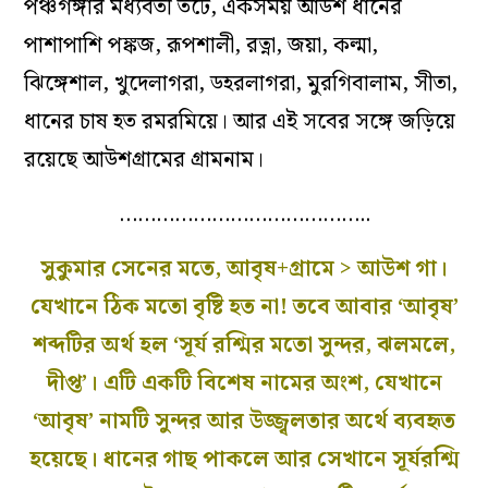
পঞ্চগঙ্গার মধ্যবর্তী তটে, একসময় আউশ ধানের
পাশাপাশি পঙ্কজ, রূপশালী, রত্না, জয়া, কল্মা,
ঝিঙ্গেশাল, খুদেলাগরা, ডহরলাগরা, মুরগিবালাম, সীতা,
ধানের চাষ হত রমরমিয়ে। আর এই সবের সঙ্গে জড়িয়ে
রয়েছে আউশগ্রামের গ্রামনাম।
…………………………………..
সুকুমার সেনের মতে, আবৃষ+গ্রামে > আউশ গা।
যেখানে ঠিক মতো বৃষ্টি হত না! তবে আবার ‘আবৃষ’
শব্দটির অর্থ হল ‘সূর্য রশ্মির মতো সুন্দর, ঝলমলে,
দীপ্ত’। এটি একটি বিশেষ নামের অংশ, যেখানে
‘আবৃষ’ নামটি সুন্দর আর উজ্জ্বলতার অর্থে ব্যবহৃত
হয়েছে। ধানের গাছ পাকলে আর সেখানে সূর্যরশ্মি