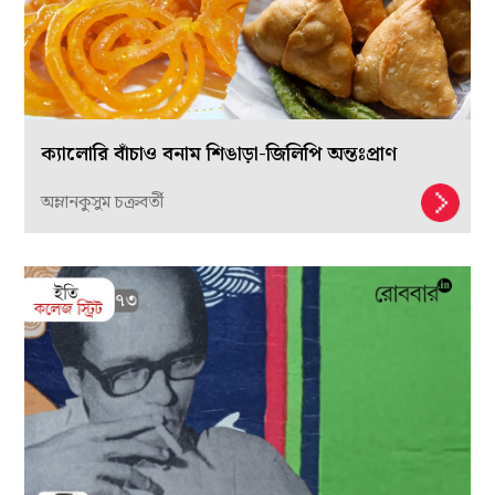
ক্যালোরি বাঁচাও বনাম শিঙাড়া-জিলিপি অন্তঃপ্রাণ
অম্লানকুসুম চক্রবর্তী