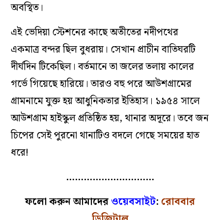
অবস্থিত।
এই ভেদিয়া স্টেশনের কাছে অতীতের নদীপথের
একমাত্র বন্দর ছিল বুধরায়। সেখান প্রাচীন বাতিঘরটি
দীর্ঘদিন টিকেছিল। বর্তমানে তা জলের তলায় কালের
গর্ভে গিয়েছে হারিয়ে। তারও বহু পরে আউশগ্রামের
গ্রামনামে যুক্ত হয় আধুনিকতার ইতিহাস। ১৯৫৪ সালে
আউশগ্রাম হাইস্কুল প্রতিষ্ঠিত হয়, থানার অদূরে। তবে জন
চিপের সেই পুরনো থানাটিও বদলে গেছে সময়ের হাত
ধরে!
…………………………
ফলো করুন আমাদের
ওয়েবসাইট
:
রোববার
ডিজিটাল