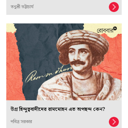
তনুশ্রী ভট্টাচার্য
উগ্র হিন্দুত্ববাদীদের রামমোহন এত অপছন্দ কেন?
পবিত্র সরকার