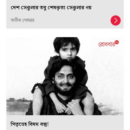
দেশ সেকুলার তবু শেষকৃত্য সেকুলার নয়
অভীক পোদ্দার
পিতৃস্নেহ বিষম বস্তু!