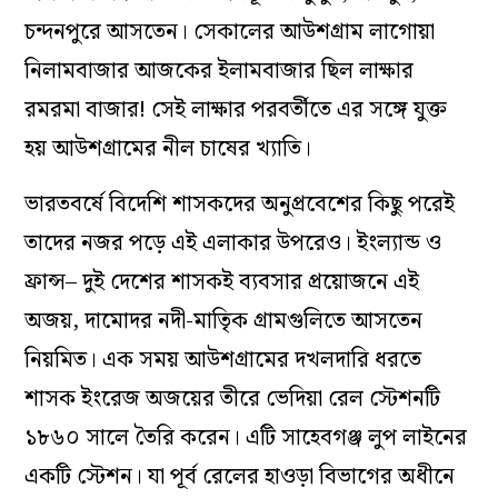
চন্দনপুরে আসতেন। সেকালের আউশগ্রাম লাগোয়া
নিলামবাজার আজকের ইলামবাজার ছিল লাক্ষার
রমরমা বাজার! সেই লাক্ষার পরবর্তীতে এর সঙ্গে যুক্ত
হয় আউশগ্রামের নীল চাষের খ্যাতি।
ভারতবর্ষে বিদেশি শাসকদের অনুপ্রবেশের কিছু পরেই
তাদের নজর পড়ে এই এলাকার উপরেও। ইংল্যান্ড ও
ফ্রান্স– দুই দেশের শাসকই ব্যবসার প্রয়োজনে এই
অজয়, দামোদর নদী-মাতৃিক গ্রামগুলিতে আসতেন
নিয়মিত। এক সময় আউশগ্রামের দখলদারি ধরতে
শাসক ইংরেজ অজয়ের তীরে ভেদিয়া রেল স্টেশনটি
১৮৬০ সালে তৈরি করেন। এটি সাহেবগঞ্জ লুপ লাইনের
একটি স্টেশন। যা পূর্ব রেলের হাওড়া বিভাগের অধীনে