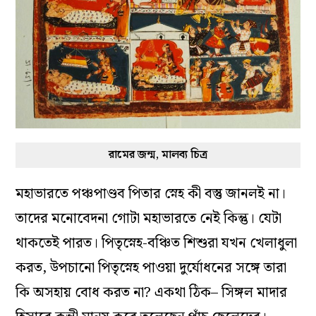
রামের জন্ম, মালব্য চিত্র
মহাভারতে পঞ্চপাণ্ডব পিতার স্নেহ কী বস্তু জানলই না।
তাদের মনোবেদনা গোটা মহাভারতে নেই কিন্তু। যেটা
থাকতেই পারত। পিতৃস্নেহ-বঞ্চিত শিশুরা যখন খেলাধুলা
করত, উপচানো পিতৃস্নেহ পাওয়া দুর্যোধনের সঙ্গে তারা
কি অসহায় বোধ করত না? একথা ঠিক– সিঙ্গল মাদার