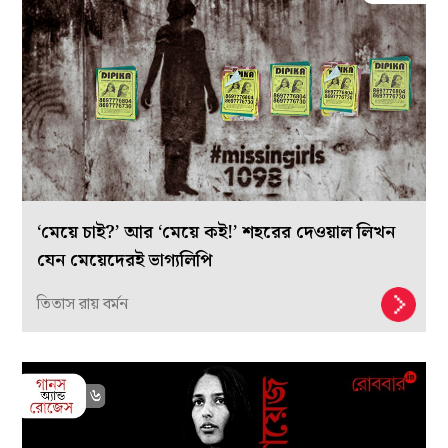
‘মেয়ে চাই?’ আর ‘মেয়ে কই!’ শহরের দেওয়াল লিখন
যেন মেয়েদেরই ভাগ্যলিপি
তিতাস রায় বর্মন