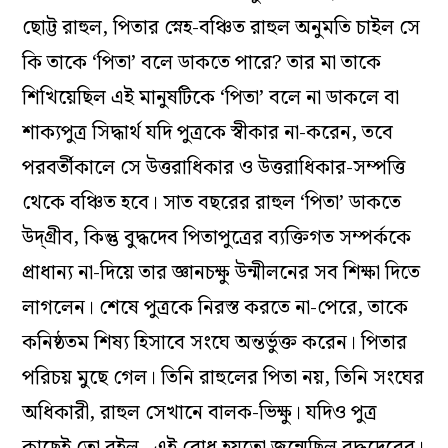
ছোট্ট রাহুল, পিতার স্নেহ-বঞ্চিত রাহুল অনুমতি চাইল সে
কি তাকে ‘পিতা’ বলে ডাকতে পারে? তার মা তাকে
শিখিয়েছিল এই মানুষটিকে ‘পিতা’ বলে না ডাকলে বা
শাক্যপুত্র সিদ্ধার্থ যদি পুত্রকে স্বীকার না-করেন, তবে
পরবর্তীকালে সে উত্তরাধিকার ও উত্তরাধিকার-সম্পত্তি
থেকে বঞ্চিত হবে। সাত বছরের রাহুল ‘পিতা’ ডাকতে
উদ্‌গ্রীব, কিন্তু বুদ্ধদেব পিতাপুত্রের ব্যক্তিগত সম্পর্ককে
প্রাধান্য না-দিয়ে তার জ্ঞানচক্ষু উন্মীলনের সব শিক্ষা দিতে
লাগলেন। শেষে পুত্রকে নিরস্ত করতে না-পেরে, তাকে
কনিষ্ঠতম শিষ্য হিসাবে সংঘে অন্তর্ভুক্ত করেন। পিতার
পরিচয় মুছে গেল। তিনি রাহুলের পিতা নয়, তিনি সংঘের
অধিকারী, রাহুল সেখানে বালক-ভিক্ষু। যদিও পুত্র
কাছেই তো রইল– এই বোধ হয়তো জন্মেছিল বুদ্ধদেবের।