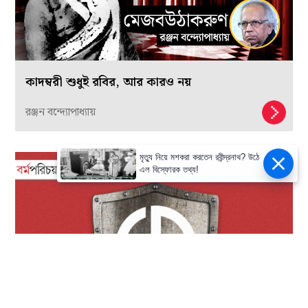
কাদম্বরী শুধুই রবির, আর কারও নয়
রঞ্জন বন্দ্যোপাধ্যায়
মৃত্যু নিয়ে মশকরা করতেন রবীন্দ্রনাথ? উঠে
এল বিস্ফোরক তথ্য!