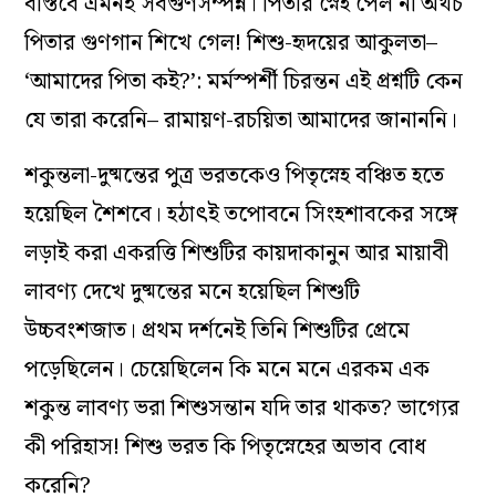
বাস্তবে এমনই সর্বগুণসম্পন্ন। পিতার স্নেহ পেল না অথচ
পিতার গুণগান শিখে গেল! শিশু-হৃদয়ের আকুলতা–
‘আমাদের পিতা কই?’: মর্মস্পর্শী চিরন্তন এই প্রশ্নটি কেন
যে তারা করেনি– রামায়ণ-রচয়িতা আমাদের জানাননি।
শকুন্তলা-দুষ্মন্তের পুত্র ভরতকেও পিতৃস্নেহ বঞ্চিত হতে
হয়েছিল শৈশবে। হঠাৎই তপোবনে সিংহশাবকের সঙ্গে
লড়াই করা একরত্তি শিশুটির কায়দাকানুন আর মায়াবী
লাবণ্য দেখে দুষ্মন্তের মনে হয়েছিল শিশুটি
উচ্চবংশজাত। প্রথম দর্শনেই তিনি শিশুটির প্রেমে
পড়েছিলেন। চেয়েছিলেন কি মনে মনে এরকম এক
শকুন্ত লাবণ্য ভরা শিশুসন্তান যদি তার থাকত? ভাগ্যের
কী পরিহাস! শিশু ভরত কি পিতৃস্নেহের অভাব বোধ
করেনি?