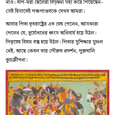
নাও।‌ বাপ-মরা ছেলেরা বিড়ম্বনা সহ্য করে গিয়েছেন–
সেই হিসাবেই পঞ্চপাণ্ডবকে দেখব আমরা।
আবার পিতা ধৃতরাষ্ট্রের এত স্নেহ পেলেন, আসকারা
পেলেন যে, দুর্যোধনের ধ্বংস অনিবার্য হয়ে উঠল।
পিতৃস্নেহ বিষম বস্তু হয়ে উঠল। পিতার সুশিক্ষার সুফল
নেই, আছে কেবল তার পৌরুষ প্রদর্শন, পুরুষালি
কুচক্রীপনা।