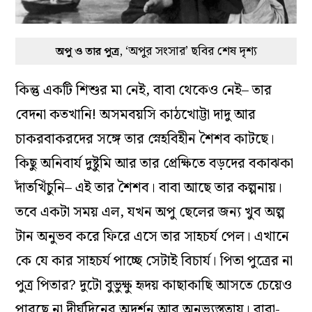
‘অপুর সংসার’ ছবির শেষ দৃশ্য
অপু ও তার পুত্র,
কিন্তু একটি শিশুর মা নেই, বাবা থেকেও নেই– তার
বেদনা কতখানি! অসমবয়সি কাঠখোট্টা দাদু আর
চাকরবাকরদের সঙ্গে তার স্নেহবিহীন শৈশব কাটছে।
কিছু অনিবার্য দুষ্টুমি আর তার প্রেক্ষিতে বড়দের বকাঝকা
দাঁতখিঁচুনি– এই তার শৈশব। বাবা আছে তার কল্পনায়।
তবে একটা সময় এল, যখন অপু ছেলের জন্য খুব অল্প
টান অনুভব করে ফিরে এসে তার সাহচর্য পেল। এখানে
কে যে কার সাহচর্য পাচ্ছে সেটাই বিচার্য। পিতা পুত্রের না
পুত্র পিতার? দুটো বুভুক্ষু হৃদয় কাছাকাছি আসতে চেয়েও
পারছে না দীর্ঘদিনের অদর্শন আর অনভ্যস্ততায়। বাবা-