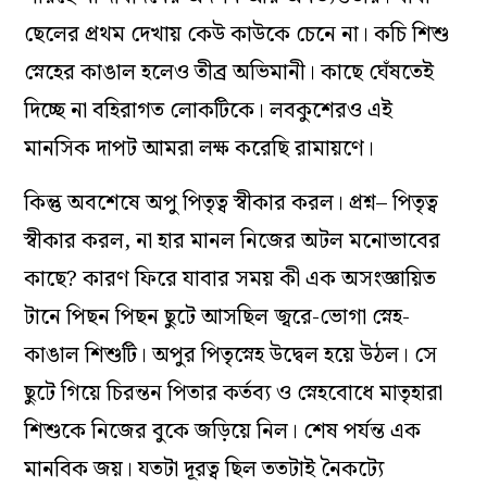
ছেলের প্রথম দেখায় কেউ কাউকে চেনে না। কচি শিশু
স্নেহের কাঙাল হলেও তীব্র অভিমানী। কাছে ঘেঁষতেই
দিচ্ছে না বহিরাগত লোকটিকে। লবকুশেরও এই
মানসিক দাপট আমরা লক্ষ করেছি রামায়ণে।
কিন্তু অবশেষে অপু পিতৃত্ব স্বীকার করল। প্রশ্ন– পিতৃত্ব
স্বীকার করল, না হার মানল নিজের অটল মনোভাবের
কাছে? কারণ ফিরে যাবার সময় কী এক অসংজ্ঞায়িত
টানে পিছন পিছন ছুটে আসছিল জ্বরে-ভোগা স্নেহ-
কাঙাল শিশুটি। অপুর পিতৃস্নেহ উদ্বেল হয়ে উঠল। সে
ছুটে গিয়ে চিরন্তন পিতার কর্তব্য ও স্নেহবোধে মাতৃহারা
শিশুকে নিজের বুকে জড়িয়ে নিল। শেষ পর্যন্ত এক
মানবিক জয়। যতটা দূরত্ব ছিল ততটাই নৈকট্যে