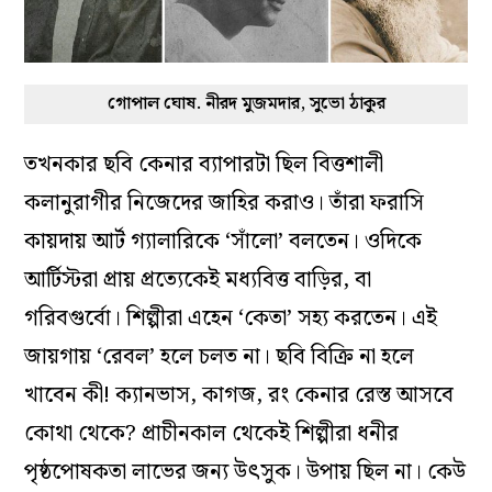
গোপাল ঘোষ. নীরদ মুজমদার, সুভো ঠাকুর
তখনকার ছবি কেনার ব্যাপারটা ছিল বিত্তশালী
কলানুরাগীর নিজেদের জাহির করাও। তাঁরা ফরাসি
কায়দায় আর্ট গ্যালারিকে ‘সাঁলো’ বলতেন। ওদিকে
আর্টিস্টরা প্রায় প্রত্যেকেই মধ্যবিত্ত বাড়ির, বা
গরিবগুর্বো। শিল্পীরা এহেন ‘কেতা’ সহ্য করতেন। এই
জায়গায় ‘রেবল’ হলে চলত না। ছবি বিক্রি না হলে
খাবেন কী! ক্যানভাস, কাগজ, রং কেনার রেস্ত আসবে
কোথা থেকে? প্রাচীনকাল থেকেই শিল্পীরা ধনীর
পৃষ্ঠপোষকতা লাভের জন্য উৎসুক। উপায় ছিল না। কেউ