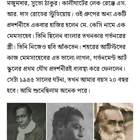
মজুমদার, সুভো ঠাকুর। কালীঘাটের লেক রেঞ্জে এস.
আর. দাস রোডের স্টুডিয়োয়। ওই গ্রুপের অন্য একটি
প্রদর্শনীতে একবার হাজির হলেন মে. কেসি নামে এক
মেমসাহেব। তিনি ছিলেন বাংলার তখনকার গর্ভনরের
স্ত্রী। তিনি নিজেও ছবি আঁকতেন। শহরের আর্টিস্টদের
কাজ মেমসাহেবের এত ভালো লাগল, গর্ভনমেন্ট আর্ট
স্কুলের প্রথম যৌথ প্রদর্শনীরই ব্যবস্থা করে ফেললেন।
সেটা ১৯৪৫ সালের ঘটনা, তখন আমার বয়স ২০ বছর
হবে। আমি শুনেছিলাম অনেক পরে।