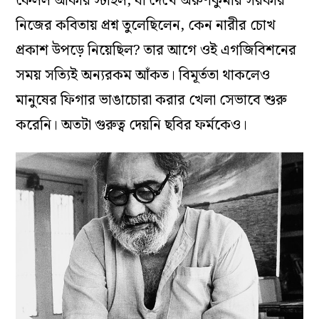
ফেলল আঁকার স্টাইল, যা দেখে অরুণকুমার সরকার
নিজের কবিতায় প্রশ্ন তুলেছিলেন, কেন নারীর চোখ
প্রকাশ উপড়ে নিয়েছিল? তার আগে ওই এগজিবিশনের
সময় সত্যিই অন্যরকম আঁকত। বিমূর্ততা থাকলেও
মানুষের ফিগার ভাঙাচোরা করার খেলা সেভাবে শুরু
করেনি। অতটা গুরুত্ব দেয়নি ছবির ফর্মকেও।