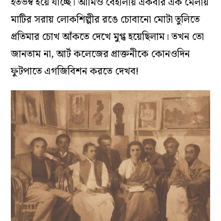
হতভম্ব হয়ে যাচ্ছে। আমিও বেহালায় একবার এক মেলায়
মাটির সরায় লোকশিল্পীর রঙে চোবানো মোটা তুলিতে
প্রতিমার চোখ আঁকতে দেখে মুগ্ধ হয়েছিলাম। তখন তো
জানতাম না, আর্ট কলেজের প্রাক্তনীকে কোনওদিন
ফুটপাতে এগজিবিশন করতে দেখব!