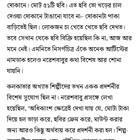
দোকানে। মোট ৫১টি ছবি। এত ছবি তো খড়ের চাল
দেওয়া দোকানে টাঙানো যাবে না– দোকানটা পাকা
বাড়িতেই ছিল। লোকজন চা খেতে খেতে ছবি দেখত।
তবে সেখান থেকে ছবি বিক্রি হয়েছিল কি না, আজ আর
মনে নেই। এমনিতে নিসর্গচিত্র এঁকে অনেক আর্টিস্টের
নামডাক হলেও নরেশবাবুর কথা বিশেষ আর শোনা
যায়নি।
কলকাতার অখ্যাত শিল্পীদের তখন একক প্রদর্শনীর
বিশেষ সুযোগ ছিল না। নরেশবাবু প্রসঙ্গে লেখা
হয়েছিল, ‘অধিকাংশ ক্ষেত্রেই দেখা যায় যে, মোটা টাকা
দিয়ে হল ভাড়া করে, ছবির ফ্রেম করে, মাউন্ট করার
জন্য আরও কিছু অর্থব্যয় করে প্রদর্শনী করা হল। শিল্প-