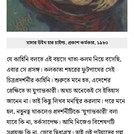
মাদার উইথ হার চাইল্ড, প্রকাশ কর্মকার, ১৯৮০
যে কাহিনি বলতে এই বয়সে খাতা-কলম নিয়ে বসেছি,
এবার সে প্রসঙ্গ। কলকাতা শহরের ফুটপাথের সেই
চিত্রপ্রদর্শনীর কাহিনি। শুরুতে মনে হত, এদেশের
প্রেক্ষিতে তা যুগান্তকারী। অথচ অনেকেই সে ইতিহাস
জানেন না। তাই কিছু লিখব মনস্থির করলাম। পরে মনে
হল, নতুনত্ব থাকলেও প্রদর্শনীটিকে ‘যুগান্তকারী’ বলা
যাবে কি না, তর্কসাপেক্ষ। আমি নিজেও বিশেষণটি
সুপ্রযুক্ত কি না, ভেবে দ্বিধাগ্রস্থ। তাই ওই পটুয়াদের গল্প