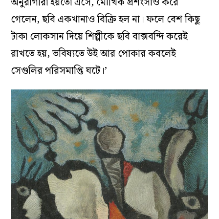
অনুরাগীরা হয়তো এসে, মৌখিক প্রশংসাও করে
গেলেন, ছবি একখানাও বিক্রি হল না। ফলে বেশ কিছু
টাকা লোকসান দিয়ে শিল্পীকে ছবি বাক্সবন্দি করেই
রাখতে হয়, ভবিষ্যতে উই আর পোকার কবলেই
সেগুলির পরিসমাপ্তি ঘটে।’