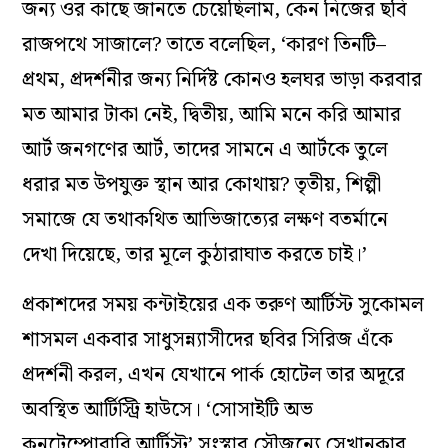
জন্য ওর কাছে জানতে চেয়েছিলাম, কেন নিজের ছবি
রাজপথে সাজালে? তাতে বলেছিল, ‘কারণ তিনটি–
প্রথম, প্রদর্শনীর জন্য নির্দিষ্ট কোনও হলঘর ভাড়া করবার
মত আমার টাকা নেই, দ্বিতীয়, আমি মনে করি আমার
আর্ট জনগণের আর্ট, তাদের সামনে এ আর্টকে তুলে
ধরার মত উপযুক্ত স্থান আর কোথায়? তৃতীয়, শিল্পী
সমাজে যে তথাকথিত আভিজাত্যের লক্ষণ বতর্মানে
দেখা দিয়েছে, তার মূলে কুঠারাঘাত করতে চাই।’
প্রকাশদের সময় কন্টাইয়ের এক তরুণ আর্টিস্ট সুকোমল
শাসমল একবার সাধুসন্ন্যাসীদের ছবির সিরিজ এঁকে
প্রদর্শনী করল, এখন যেখান‌ে পার্ক হোটেল তার অদূরে
অবস্থিত আর্টিস্ট্রি হাউসে। ‘সোসাইটি অভ
কনটেম্পোরারি আর্টিস্ট’ সংস্থার সৌজন্যে সেখানকার