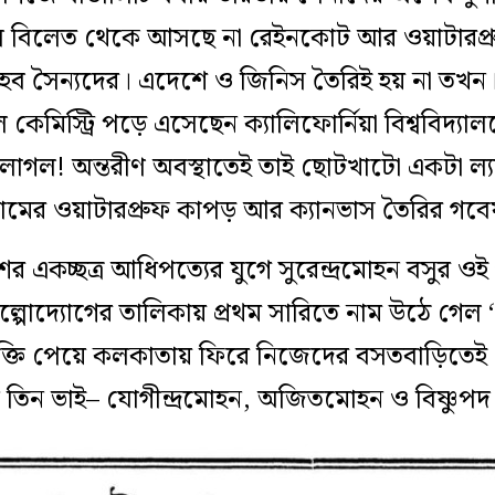
ফলে বিলেত থেকে আসছে না রেইনকোট আর ওয়াটারপ্রু
ব সৈন্যদের। এদেশে ও জিনিস তৈরিই হয় না তখন। 
রিয়াল কেমিস্ট্রি পড়ে এসেছেন ক্যালিফোর্নিয়া বিশ্ববিদ্
লাগল! অন্তরীণ অবস্থাতেই তাই ছোটখাটো একটা ল্য
মের ওয়াটারপ্রুফ কাপড় আর ক্যানভাস তৈরির গব
শের একচ্ছত্র আধিপত্যের যুগে সুরেন্দ্রমোহন বসুর 
শিল্পোদ্যোগের তালিকায় প্রথম সারিতে নাম উঠে গেল ‘
মুক্তি পেয়ে কলকাতায় ফিরে নিজেদের বসতবাড়িতেই 
লেন তিন ভাই– যোগীন্দ্রমোহন, অজিতমোহন ও বিষ্ণুপদ