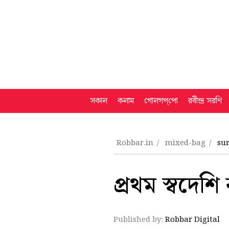
সকাল
কলাম
গোলগপ্‌পো
রবীন্দ্র সরণি
Robbar.in
mixed-bag
su
প্রথম স্বদেশি
Published by:
Robbar Digital