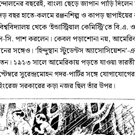
দোলনের বছরেই, বাংলা ছেড়ে জাপান পাড়ি দিলেন সুরেন
েড় বছর হাতে-কলমে রঞ্জনশিল্প ও কাপড় ছাপাইয়ে
্ববিদ্যালয় থেকে ‘ইন্ডাস্ট্রিয়াল কেমিস্ট্রি’তে বি.এ. 
.এস-সি. পাশ করলেন। কেবল পড়াশোনা নয়, আমেরি
ের সঙ্গেও। ‘হিন্দুস্থান স্টুডেন্টস অ্যাসোসিয়েশন’
ড়াতেন। ১৯১৩ সালে আমেরিকায় পড়তে যাওয়া ভারতী
েম্বরে সুরেন্দ্রমোহন গদর-পার্টির সঙ্গে যোগাযো
ইংরেজ সরকারের কড়া নজর ছিল তাঁর উপর।