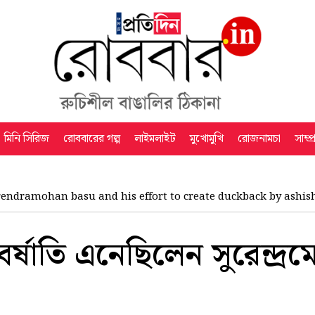
মিনি সিরিজ
রোববারের গল্প
লাইমলাইট
মুখোমুখি
রোজনামচা
সাম্প
rendramohan basu and his effort to create duckback by ashis
 বর্ষাতি এনেছিলেন সুরেন্দ্র