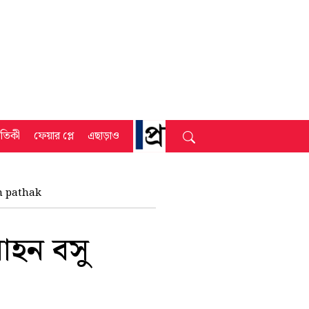
্রতিকী
ফেয়ার প্লে
এছাড়াও
h pathak
মোহন বসু