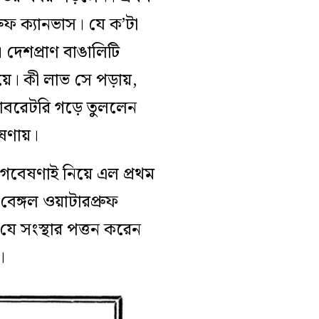
ফ ক্যানভাস। যে ক’টা
দেশপ্রাণ বাঙালিটি
যালয়ে। কী লাভ সে পড়ায়,
াবরেটরি গড়ে তুললেন
েষণায়।
ওই গবেষণাই নিয়ে এল প্রথম
বেঙ্গল ওয়াটারপ্রুফ
যে সংস্থার পত্তন করেন
।