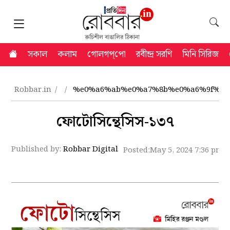
সকাল
কলাম
গোলগপ্‌পো
রবীন্দ্র সরণি
মিনি সিরিজ
Robbar.in
%e0%a6%ab%e0%a7%8b%e0%a6%9f%e0
ফোটোসিন্থেসিস-১৩৭
Published by:
Robbar Digital
Posted:
May 5, 2024 7:36 pm