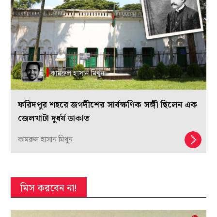
ফরিদপুর শহরে জগদীশের সার্বক্ষণিক সঙ্গী ছিলেন এক
জেলখাটা দুর্ধর্ষ ডাকাত
কামরুল হাসান মিথুন
মিস করবেন না!