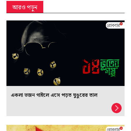
আরও পড়ুন
একলা ভজন গাইলে এসে পড়ত ঘুঙুরের তাল