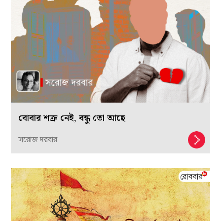
বোবার শত্রু নেই, বন্ধু তো আছে
সরোজ দরবার