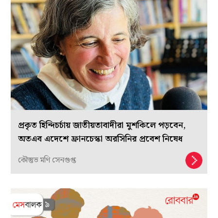
প্রকৃত হিন্দিচর্চায় জাতীয়তাবাদীরা মুশকিলে পড়বেন,
অতএব এদেশে ফ্রানচেস্কা অরসিনির প্রবেশ নিষেধ
কৌস্তুভ মণি সেনগুপ্ত