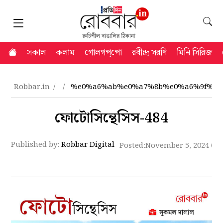
সকাল
কলাম
গোলগপ্‌পো
রবীন্দ্র সরণি
মিনি সিরিজ
Robbar.in
%e0%a6%ab%e0%a7%8b%e0%a6%9f%e0
ফোটোসিন্থেসিস-484
Published by:
Robbar Digital
Posted:
November 5, 2024 6: