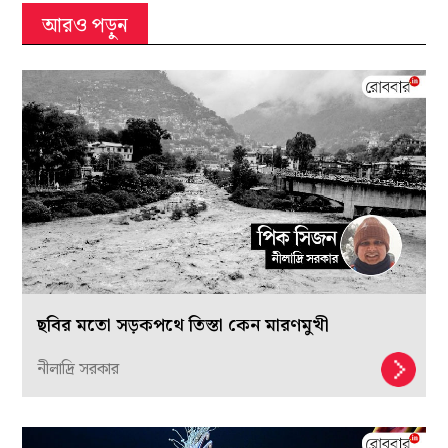
আরও পড়ুন
ছবির মতো সড়কপথে তিস্তা কেন মারণমুখী
নীলাদ্রি সরকার