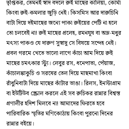
তৃপ্তিকর, তেমনই স্বাদ বদলে রুই মাছের কালিয়া, কোর্মা
কিংবা রুই-কমলার জুড়ি নেই। কিসমিস আর দারুচিনি
বাটা দিয়ে দইমাছের জন্যে পাকা রুইয়ের পেটি না হলে
তো চলবেই না! রুই মাছের প্রলেহ, রমনযূষ বা অম্ল-মধুর
মৎস্য পাকও যে দারুণ সুস্বাদু সে বিষয়ে সন্দেহ নেই।
প্রবল গরমে খেতে ভালো লাগে কাঁচা আম দিয়ে রুই
মাছের চমৎকার স্ট্যু। লেবুর রস, ধনেপাতা, পেঁয়াজ,
কাঁচালঙ্কাকুচি ও সরষের তেল দিয়ে মাছমাখা কিংবা
রাঁধুনিবাটা দিয়ে মাছের কাঁটার ভাঙা। রিলস, ইনস্টাগ্রাম
বা ইউটিউব স্ক্রোল করলে এই সব রুচিকর রান্নার বিশ্বস্ত
প্রণালীর হদিশ মিলবে না! আমাদের ফিরতে হবে
পারিবারিক স্মৃতির মণিকোঠায় কিংবা পুরনো দিনের
রান্নার বইয়ে।