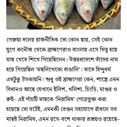
গেরুয়া দলের রাজনীতিক তো কোন ছার, সেই কোন
যুগে কনৌজ থেকে ব্রাহ্মণেরাও বাংলায় এসে থিতু হয়ে
মাছ খেতে শিখে গিয়েছিলেন। উত্তরপ্রদেশে তাঁদের নাম
হয়ে গিয়েছিল ‘মছলিখেকো বাঙালি’। তাতে হিন্দুধর্ম
এতটুকু টসকায়নি। শুধু ওই ব্রাহ্মণেরা কেন, শাস্ত্রে এমন
বিধানও আছে যেখানে ইলিশ, খলিশা, চিংড়ি, মাগুর ও
রুই– এই পাঁচটি মাছকে ‘নিরামিষ’ গোত্রভুক্ত করা
হয়েছে তো বটেই, এমনকী বেগুন সহযোগে রাঁধলে সব
মাছই নিরামিষ, এমন রসে-বশে থাকার প্রশ্রয়ও রয়েছে–