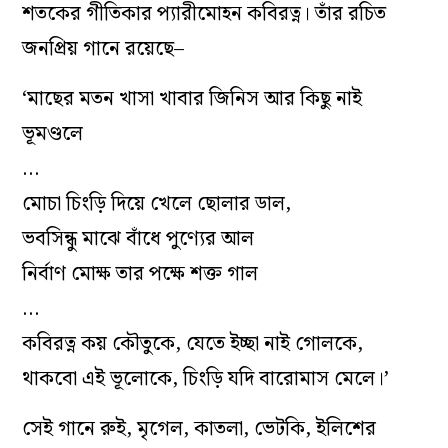
শতকের গীতিকার প্যারীমোহন কবিরত্ন। তাঁর রচিত
জনপ্রিয় গানে রয়েছে–
‘মাছের মতন খাসা খাবার জিনিস আর কিছু নাই
ভূমণ্ডলে
…
মোচা চিংড়ি দিয়ে খেলে ছোলার ডাল,
ভবসিন্ধু মাঝে বাঁধে পুণ্যের আল
নির্বাণ মোক্ষ তার পক্ষে শক্ত গাল
…
কবিরত্ন কয় কৌতুকে, যেতে ইচ্ছা নাই গোলকে,
থাকবো এই ভূলোকে, চিংড়ি যদি বারোমাস মেলে।’
সেই গানে রুই, মৃগেল, কাতলা, ভেটকি, ইলিশের