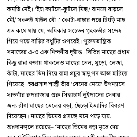
কমতি নেই। ‘ইচা কাটলে-কুটলে মিছা/ রানলে বাড়লে
মৌ/ সকলই খাইল বৌ।’ কোটা-বাছার পরে চিংড়ি মাছ
এত কমে যায় যে, অধিকার সচেতন গৃহকর্তার সন্দেহ
গিয়ে পড়ে বাড়ির বধূটির ওপরেই। পুরুষতান্ত্রিক
সমাজের এ-ও এক নিন্দনীয় দৃষ্টান্ত। বিভিন্ন মাছের প্রধান
কিছু রান্না বজায় থাকলেও মাছের তেল, মুড়ো, লেজা,
কাঁটা, মাছের ডিম দিয়ে রান্না প্রচুর স্বাদু পদ আজ হারিয়ে
গিয়েছে। হরপ্রসাদ শাস্ত্রী তাঁর ‘বেনের মেয়ে’ উপন্যাসে
সাতগাঁর রূপরাজার গুরু সিদ্ধাচার্য লুইপাদের সেবার
জন্য রাঁধা মাছের তেলের বড়া, ছেঁচড়া ইত্যাদির বিবরণ
দিয়েছেন। মাছের ডিমের প্রসঙ্গে মনে পড়ে যায়,
অন্নদামঙ্গলে রয়েছে– ‘মাছের ডিমের বড়া মৃতে দেয়