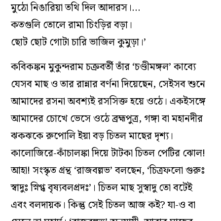
মুঠো নিঙারিয়া তথি দিল আদারস।…
কতগুলি তোলে রামা চিংড়ির বড়া।
ছোট ছোট গোটা চারি ভাজিল কুমুড়া।’
কবিকঙ্কন মুকুন্দরাম চক্রবর্তী তাঁর ‘চণ্ডীমঙ্গল’ কাব্যে
যেসব মাছ ও তার রান্নার বর্ণনা দিয়েছেন, সেইসব শুনে
আমাদের রসনা অবশ্যই রসসিক্ত হয়ে ওঠে। একইসঙ্গে
আমাদের চোখে ভেসে ওঠে ব্রহ্মপুত্র, গঙ্গা বা মহানদীর
ঝকঝকে রুপোলি ইয়া বড় চিতল মাছের দৃশ্য।
কালোজিরে-কাঁচালঙ্কা দিয়ে টাটকা চিতল পেটির ঝোল!
আহা! সংস্কৃত গ্রন্থ ‘রাজবল্লভ’ বলছেন, ‘চিত্রফলো গুরুঃ
স্বাদুঃ স্নিগ্ধ বৃষ্যবলপ্রদঃ’। চিতল মাছ সুস্বাদু তো বটেই
এবং বলদায়ক। কিন্তু সেই চিতল আজ কই? যা-ও বা