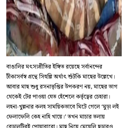
বাঙালির মৎস্যপ্রীতির ইঙ্গিত রয়েছে সর্বানন্দের
টীকাসর্বস্ব গ্রন্থে সিহুল্লি অর্থাৎ শুঁটকি মাছের উল্লেখে।
আবার মাছ শুধু রসনাতৃপ্তির উপকরণ নয়, মাছের ভাগ
থেকেই টের পাওয়া যেত হেঁশেলে কর্তৃত্বের চেহারা।
লহনা-খুল্লনার কলহ সাময়িকভাবে মিটে গেলে ‘মুড়া লই
ফেলাফেলি কেহ নাহি খায়ে।’ তখন মাচার তলায়
বেড়ালটিরই পোয়াবারো। মাছ নিয়ে মেয়েলি ছড়ারও