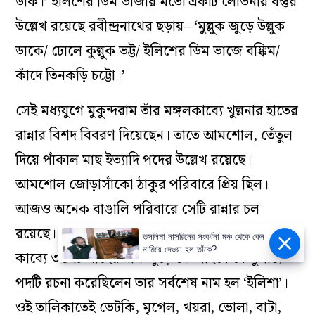
ডাক।’ ইলিশের ডিম ভাজার মতো একটি লোভনীয় বস্তুর
উল্লেখ রয়েছে রবীন্দ্রনাথের ছড়ায়– ‘মুল্লুক জুড়ে উল্লুক
ডাকে/ ঢোলে কুল্লুক ভট্ট/ ইলিশের ডিম ভাজে বঙ্কিম/
কাঁদে তিনকড়ি চট্টো।’
সেই মধ্যযুগে মুকুন্দরাম তাঁর মঙ্গলকাব্যে খুল্লনার হাতের
রান্নার বিশদ বিবরণ দিয়েছেন। তাতে আমশোল, তেঁতুল
দিয়ে পাঁকাল মাছ ইত্যাদি পদের উল্লেখ রয়েছে।
আমশোল জোড়াসাঁকো ঠাকুর পরিবারে প্রিয় ছিল।
আজও অনেক বাঙালি পরিবারে সেটি রান্নার চল
রয়েছে। অষ্টাদশ শতকে ভারতচন্দ্র তাঁর ‘অন্নদামঙ্গল’
তসলিমা নাসরিনের সংবর্ধনা মঞ্চ থেকে কেন
নামিয়ে দেওয়া হল তাঁকে?
কাব্যে ৩১-টি মাছের নাম জুড়ে ১০ লাইনে যে সুপাঠ্য
পদটি রচনা করেছিলেন তার সর্বশেষ নাম হল ‘ইলিশা’।
ওই তালিকাতেই ভেটকি, মৃগেল, খয়রা, ভোলা, বাটা,