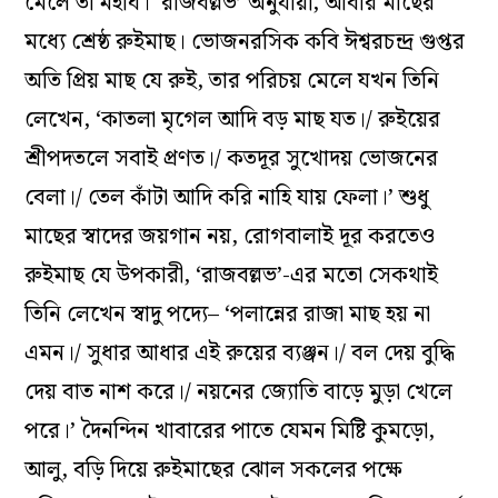
মেলে তা মহার্ঘ। ‘রাজবল্লভ’ অনুযায়ী, আবার মাছের
মধ্যে শ্রেষ্ঠ রুইমাছ। ভোজনরসিক কবি ঈশ্বরচন্দ্র গুপ্তর
অতি প্রিয় মাছ যে রুই, তার পরিচয় মেলে যখন তিনি
লেখেন, ‘কাতলা মৃগেল আদি বড় মাছ যত।/ রুইয়ের
শ্রীপদতলে সবাই প্রণত।/ কতদূর সুখোদয় ভোজনের
বেলা।/ তেল কাঁটা আদি করি নাহি যায় ফেলা।’ শুধু
মাছের স্বাদের জয়গান নয়, রোগবালাই দূর করতেও
রুইমাছ যে উপকারী, ‘রাজবল্লভ’-এর মতো সেকথাই
তিনি লেখেন স্বাদু পদ্যে– ‘পলান্নের রাজা মাছ হয় না
এমন।/ সুধার আধার এই রুয়ের ব্যঞ্জন।/ বল দেয় বুদ্ধি
দেয় বাত নাশ করে।/ নয়নের জ্যোতি বাড়ে মুড়া খেলে
পরে।’ দৈনন্দিন খাবারের পাতে যেমন মিষ্টি কুমড়ো,
আলু, বড়ি দিয়ে রুইমাছের ঝোল সকলের পক্ষে