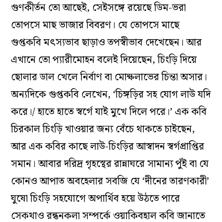
গুণকীর্তন তো আছেই, সেইসঙ্গে রয়েছে ডিম-ভরা
তোপসে মাছ ভাজার বিবরণ। যে তোপসে মাছে
গুপ্তকবি মৎস্যভাব ছাড়াও তপস্বীভাব দেখেছেন। আর
এখানে তো প্যারীমোহন বলেই দিয়েছেন, চিংড়ি দিয়ে
ছোলার ডাল খেলে নির্বাণ বা মোক্ষলাভের চিন্তা অসার।
অন্যদিকে গুপ্তকবি লেখেন, ‘চিঙ্গড়ির সহ যোগ লাউ যদি
করে।/ হাতে হাতে স্বর্গে যাই মুখে দিলে পরে।’ এক কবি
চিরকাল চিংড়ি খাওয়ার জন্য বেঁচে থাকতে চাইছেন,
আর এক কবির কাছে লাউ-চিংড়ির আস্বাদন স্বর্গপ্রাপ্তির
সমান। আবার দরিদ্র গৃহস্থের রান্নাঘরে সামান্য পুঁই বা যে
কোনও আপাত অবহেলার সবজি যে ‘দীনের তারণকারী’
ঘুষো চিংড়ি সহযোগে অপার্থিব হয়ে উঠতে পারে
সেকথাও রন্ধনকলা সম্পর্কে ওয়াকিবহাল কবি জানাতে