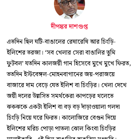
দীপঙ্কর দাশগুপ্ত
এতদিন ছিল ঘটি-বাঙালের রেষারেষি আর চিংড়ি-
ইলিশের তরজা। ‘সব খেলার সেরা বাঙালির তুমি
ফুটবল’ যতদিন কালজয়ী গান হিসেবে মুখে মুখে ফিরত,
ততদিন ইস্টবেঙ্গল-মোহনবাগানের জয়-পরাজয়ে
বাজারে দাম বেড়ে যেত ইলিশ বা চিংড়ির। খেলা দেখে
জয়ী দলের উল্লসিত সমর্থকেরা কাপড়ের থলেতে
ঝকঝকে একটা ইলিশ বা বড় বড় দাঁড়াওয়ালা গলদা
চিংড়ি নিয়ে ঘরে ফিরত। কালোজিরে বেগুন দিয়ে
ইলিশের মরিচ পোড়া পাতলা ঝোল কিংবা চিংড়ির