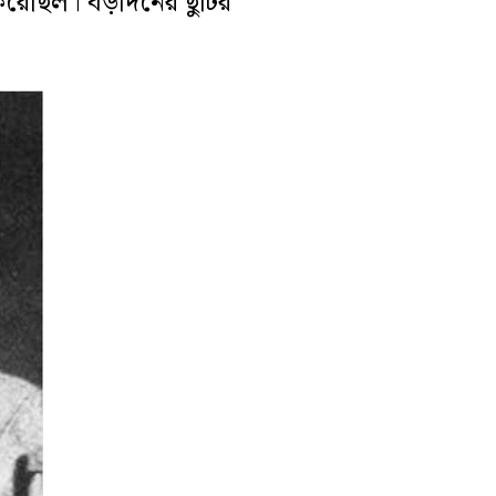
করেছিল। বড়দিনের ছুটির