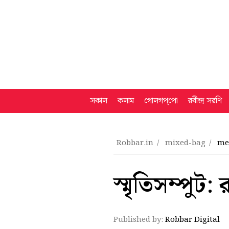
সকাল
কলাম
গোলগপ্‌পো
রবীন্দ্র সরণি
Robbar.in
mixed-bag
me
স্মৃতিসম্পুট: 
Published by:
Robbar Digital