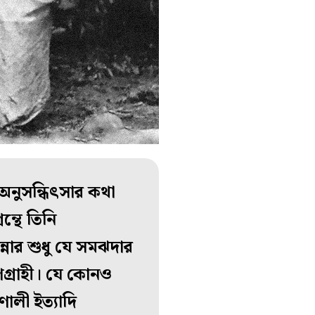
 অনুসন্ধিৎসার কথা
ন্থে তিনি
্নার শুধু যে সমঝদার
গ্রাহী। যে কোনও
রণালী ইত্যাদি