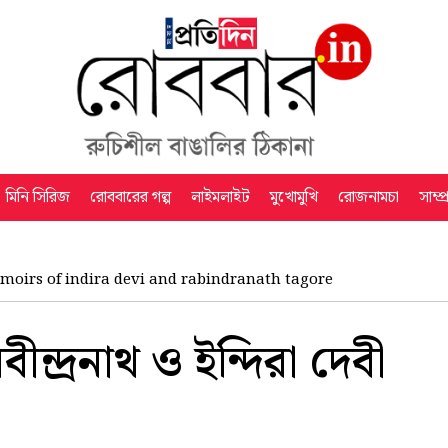
মিনি সিরিজ
রোববারের গল্প
লাইমলাইট
মুখোমুখি
রোজনামচা
সাম্প
moirs of indira devi and rabindranath tagore
রবীন্দ্রনাথ ও ইন্দিরা দেবী