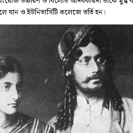
ইংরেজি উচ্চারণ ও বিলেতি আদবকায়দা তাঁকে মুগ্ধ 
লে যান ও ইউনিভার্সিটি কলেজে ভর্তি হন।