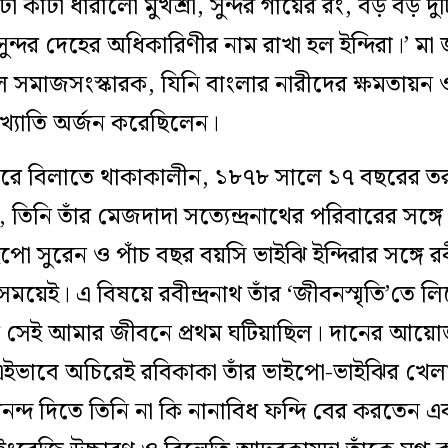
 কাটা ধারালো মুখশ্রী, সুন্দর গায়ের রং, বড় বড় দুট
্দর দেহের অধিকারিণীর নাম রাখা হল ইন্দিরা।’ মা জ
মাজসংস্কারক, যিনি বাংলার নারীদের ক্ষমতায়ন ও ব
্য খ্যাতি অর্জন করেছিলেন।
বারে বিলাতে থাকাকালীন, ১৮৭৮ সালে ১৭ বছরের তরুণ 
, তিনি তাঁর মেজদাদা সত্যেন্দ্রনাথের পরিবারের সঙ্
পো সুরেন ও পাঁচ বছর বয়সি ভাইঝি ইন্দিরার সঙ্গে রবীন
য়েই। এ বিষয়ে রবীন্দ্রনাথ তাঁর ‘জীবনস্মৃতি’তে 
সেই আমার জীবনে প্রথম ঘটিয়াছিল। দানের আয়োজন ত
 এইভাবে অচিরেই রবিকাকা তাঁর ভাইপো-ভাইঝির খেলা
্দ দিতে তিনি না কি নানাবিধ ফন্দি বের করতেন এ