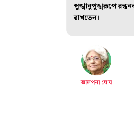
পুঙ্খানুপুঙ্খরূপে রন
রাখতেন।
আলপনা ঘোষ