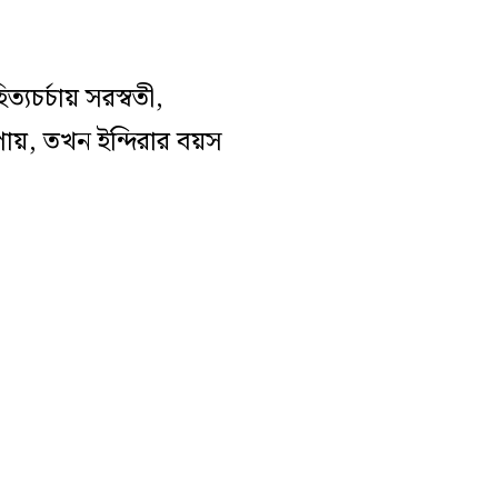
্যচর্চায় সরস্বতী,
াশ পায়, তখন ইন্দিরার বয়স