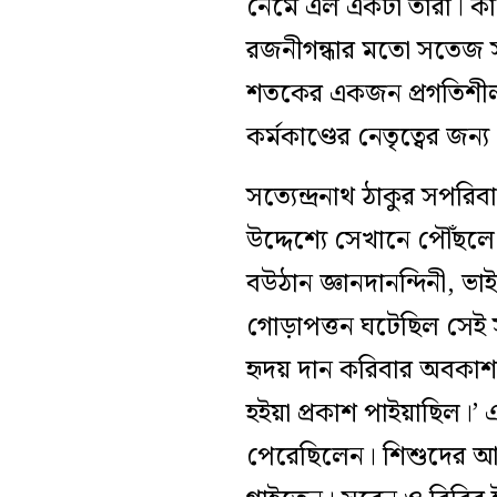
নেমে এল একটা তারা। কাটা
রজনীগন্ধার মতো সতেজ সুন
শতকের একজন প্রগতিশীল স
কর্মকাণ্ডের নেতৃত্বের জন
সত্যেন্দ্রনাথ ঠাকুর সপরি
উদ্দেশ্যে সেখানে পৌঁছলে
বউঠান জ্ঞানদানন্দিনী, ভাই
গোড়াপত্তন ঘটেছিল সেই সম
হৃদয় দান করিবার অবকাশ 
হইয়া প্রকাশ পাইয়াছিল।’
পেরেছিলেন। শিশুদের আনন