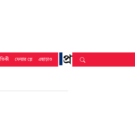
্রতিকী
ফেয়ার প্লে
এছাড়াও