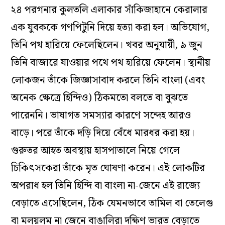
২৪ পরগনার কুলতলি এলাকার সাঁকিজাহানে কেরালার
এক যুবককে গণপিটুনি দিয়ে হত্যা করা হল। অভিযোগ,
তিনি পথ হারিয়ে ফেলেছিলেন। খবর অনুযায়ী, ৯ জুন
তিনি বাজারে যাওয়ার পথে পথ হারিয়ে ফেলেন। স্থানীয়
লোকজন তাঁকে জিজ্ঞাসাবাদ করলে তিনি বাংলা (এবং
অনেক ক্ষেত্রে হিন্দিও) ঠিকমতো বলতে বা বুঝতে
পারেননি। ভাষাগত সমস্যার কারণে সন্দেহ আরও
বাড়ে। পরে তাঁকে দড়ি দিয়ে বেঁধে মারধর করা হয়।
গুরুতর আহত অবস্থায় হাসপাতালে নিয়ে গেলে
চিকিৎসকেরা তাঁকে মৃত ঘোষণা করেন। এই লোকটির
অপরাধ হল তিনি হিন্দি বা বাংলা না-জেনে এই রাজ্যে
বেড়াতে এসেছিলেন, ঠিক যেমনভাবে তামিল বা তেলেগু
বা মলয়লম না জেনে বাঙালিরা দক্ষিণ ভারত বেড়াতে