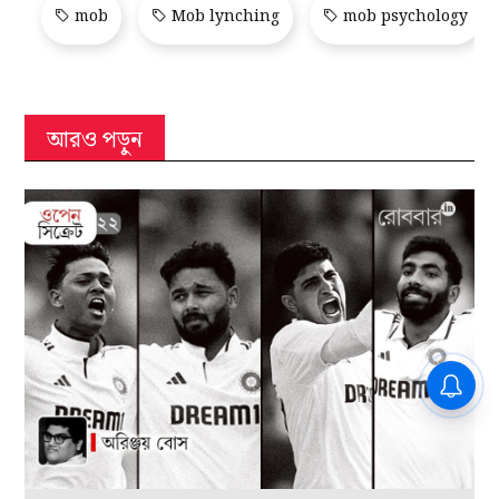
mob
Mob lynching
mob psychology
আরও পড়ুন