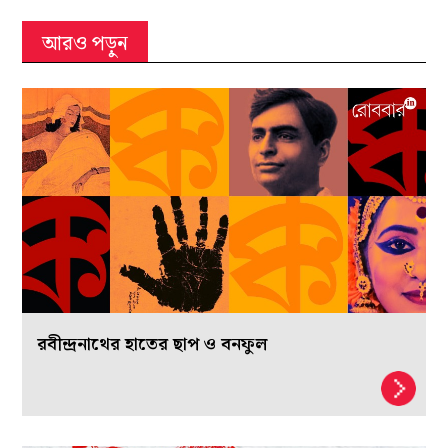
আরও পড়ুন
রবীন্দ্রনাথের হাতের ছাপ ও বনফুল