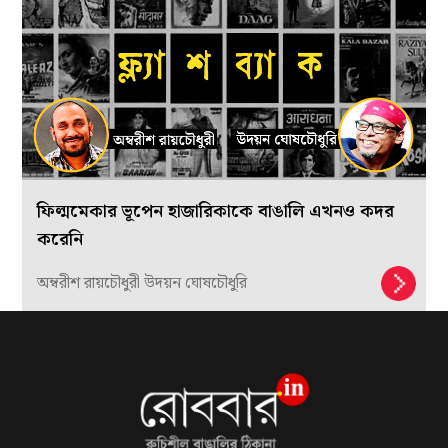
ফিল্মমেকার ভূপেন হাজারিকাকে বাঙালি এখনও কদর
করেনি
অম্বরীশ রায়চৌধুরী উদয়ন ঘোষচৌধুরি