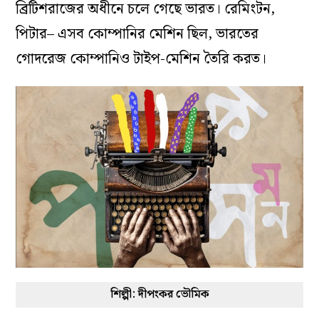
ব্রিটিশরাজের অধীনে চলে গেছে ভারত। রেমিংটন,
পিটার– এসব কোম্পানির মেশিন ছিল, ভারতের
গোদরেজ কোম্পানিও টাইপ-মেশিন তৈরি করত।
শিল্পী: দীপংকর ভৌমিক