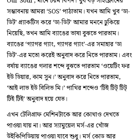
Our Soul’, মানে চরম বিপদ। খুব বড় সাইক্লোনের
সম্ভাবনায় আমরা ‘SOS’ পাঠাতাম। যখন আমি খুব ‘ডা-
ডিট’ প্র্যাকটিস করে ‘ডা-ডিট’ আমার মননে ঢুকিয়ে
নিয়েছি, তখন আমি ব‌্যাঙের ভাষা বুঝতে পারতাম।
ব‌্যাঙের ‘গ্যাগর গ‌্যাং, গ‌্যাগর গ‌্যাং’-এর সমাহার ‘ডা
ডিট’-এর মতো করেই অনুবাদ করে নিতে পারতাম। এবং
বর্ষায় ব‌্যাঙের গলার শব্দে বুঝতে পারতাম ‘ওয়েটিং ফর
ইউ ডিয়ার, কাম সুন।’ অনুবাদ করে নিতে পারতাম,
‘আই লাভ ইউ বিলিভ মি।’ পাখির শব্দেও ‘টিই টিট্‌ টিট্‌
টিই টিই’ অনুবাদ হয়ে যেত।
এখন টেলিগ্রাফ মেশিনটাকে আর কোথাও দেখতে
পাওয়া যায় না। আর স‌্যামুয়েল মর্স-এর খোঁজ
উইকিপিডিয়ায় পাওয়া যাবে শুধু। মর্স কোড আর