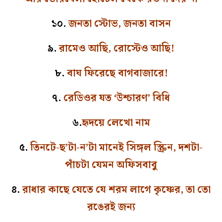
১০.
জনতা স্টোভ, জনতা বাসন
৯.
রামেও আছি, রোস্টেও আছি!
৮.
বাঘ ফিরেছে বাগবাজারে!
৭.
রেডিওর যত ‘উশ্চারণ’ বিধি
৬.
হৃদয়ে লেখো নাম
৫.
তিনটে-ছ’টা-ন’টা মানেই সিঙ্গল স্ক্রিন, দশটা-
পাঁচটা যেমন অফিসবাবু
৪.
রাধার কাছে যেতে যে শরম লাগে কৃষ্ণের, তা তো
রঙেরই জন্য