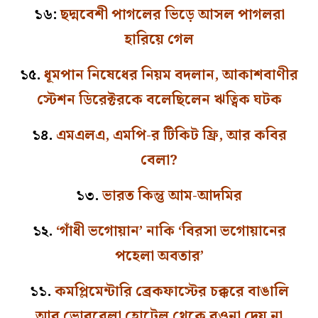
১৬:
ছদ্মবেশী পাগলের ভিড়ে আসল পাগলরা
হারিয়ে গেল
১৫.
ধূমপান নিষেধের নিয়ম বদলান, আকাশবাণীর
স্টেশন ডিরেক্টরকে বলেছিলেন ঋত্বিক ঘটক
১৪.
এমএলএ, এমপি-র টিকিট ফ্রি, আর কবির
বেলা?
১৩.
ভারত কিন্তু আম-আদমির
১২.
‘গাঁধী ভগোয়ান’ নাকি ‘বিরসা ভগোয়ানের
পহেলা অবতার’
১১.
কমপ্লিমেন্টারি ব্রেকফাস্টের চক্করে বাঙালি
আর ভোরবেলা হোটেল থেকে রওনা দেয় না