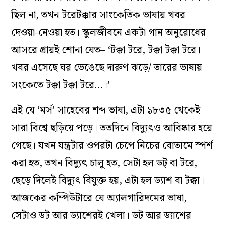
ছিল না, তখন টরেটক্কার সাংকেতিক ভাষায় খবর
দেওয়া-নেওয়া হত। স্কুলজীবনে একটা গান অনুরোধের
আসরে প্রায়ই শোনা যেত– ‘টক্কা টরে, টক্কা টক্কা টরে।
খবর এসেছে ঘর ভেঙেছে দারুণ ঝড়ে/ তারের ভাষায়
সংকেতে টক্কা টক্কা টরে…।’
এই যে ‘মর্স’ সাহেবের শব্দ ভাষা, এটা ১৮৩৫ থেকেই
সারা বিশ্বে ছড়িয়ে পড়ে। ততদিনে বিদ‌্যুৎও আবিষ্কার হয়ে
গেছে। যখন যন্ত্রটার ওপরটা চেপে নিচের বোতামে স্পর্শ
করা হত, তখন বিদ‌্যুৎ চালু হত, সেটা হল ডট্‌ বা টরে,
ছেড়ে দিলেই বিদ‌্যুৎ বিযুক্ত হয়, এটা হল ড‌্যাশ বা টক্কা।
আজকের কম্পিউটারে যে অ্যালগারিদমের ভাষা,
সেটাও ডট আর ড‌্যাশেরই খেলা। ডট আর ড‌্যাশের