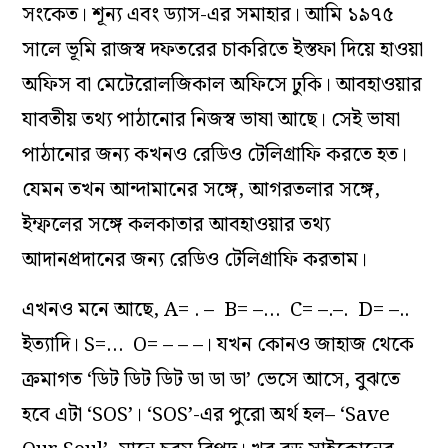
সংকেত। শূন‌্য এবং ড‌্যাস-এর সমাহার। আমি ১৯৭৫
সালে ভূমি রাজস্ব দফতরের চাকরিতে ইস্তফা দিয়ে হাওয়া
অফিস বা মেটেরোলজিকাল অফিসে ঢুকি। আবহাওয়ার
যাবতীয় তথ‌্য পাঠানোর নিজস্ব ভাষা আছে। সেই ভাষা
পাঠানোর জন‌্য কখনও রেডিও টেলিগ্রাফি করতে হত।
যেমন তখন আন্দামানের সঙ্গে, আগরতলার সঙ্গে,
ইম্ফলের সঙ্গে কলকাতার আবহাওয়ার তথ‌্য
আদানপ্রদানের জন‌্য রেডিও টেলিগ্রাফি করতাম।
এখনও মনে আছে, A= . – B= –… C= –.–. D= –..
ইত‌্যাদি। S=… O= – – –। যখন কোনও জাহাজ থেকে
ক্রমাগত ‘ডিট ডিট ডিট ডা ডা ডা’ ভেসে আসে, বুঝতে
হবে এটা ‘SOS’। ‘SOS’-এর পুরো অর্থ হল– ‘Save