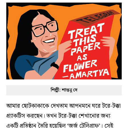
শিল্পী: শান্তনু দে
আমার ছোটকাকাকে দেখতাম আপনমনে ঘরে টরে-টক্কা
প্র্যাকটিস করছেন। তখন টরে-টক্কা শেখানোর জন‌্য
একটি প্রতিষ্ঠান তৈরি হয়েছিল ‘জর্জ টেলিগ্রাফ’। সেই