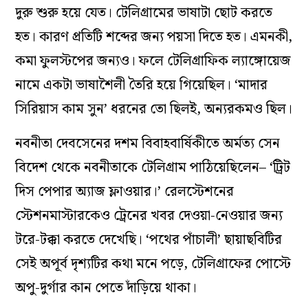
দুরু শুরু হয়ে যেত। টেলিগ্রামের ভাষাটা ছোট করতে
হত। কারণ প্রতিটি শব্দের জন‌্য পয়সা দিতে হত। এমনকী,
কমা ফুলস্টপের জন‌্যও। ফলে টেলিগ্রাফিক ল‌্যাঙ্গোয়েজ
নামে একটা ভাষাশৈলী তৈরি হয়ে গিয়েছিল। ‘মাদার
সিরিয়াস কাম সুন’ ধরনের তো ছিলই, অন‌্যরকমও ছিল।
নবনীতা দেবসেনের দশম বিবাহবার্ষিকীতে অর্মত‌্য সেন
বিদেশ থেকে নবনীতাকে টেলিগ্রাম পাঠিয়েছিলেন– ‘ট্রিট
দিস পেপার অ্যাজ ফ্লাওয়ার।’ রেলস্টেশনের
স্টেশনমাস্টারকেও ট্রেনের খবর দেওয়া-নেওয়ার জন‌্য
টরে-টক্কা করতে দেখেছি। ‘পথের পাঁচালী’ ছায়াছবিটির
সেই অপূর্ব দৃশ‌্যটির কথা মনে পড়ে, টেলিগ্রাফের পোস্টে
অপু-দুর্গার কান পেতে দাঁড়িয়ে থাকা।