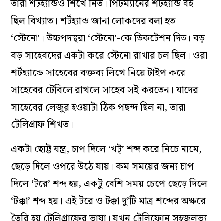
তারা শর্টহ‌্যান্ডও শিখে নিত। পিটম‌্যানের শর্টহ‌্যান্ড বই
ছিল বিখ‌্যাত। শর্টহ‌্যান্ড জানা লোকদের বলা হত
‘স্টেনো’। উচ্চপদস্থরা ‘স্টেনো’-কে ডিকটেশন দিত। বড়
বড় সাহেবদের একটা করে স্টেনো রাখার চল ছিল। ওরা
শর্টহ‌্যান্ডে সাহেবের বক্তব‌্য লিখে নিয়ে টাইপ করে
সাহেবের টেবিলে রাখলে সাহেব সই করতেন। যাদের
সাহেবের লেজুর হওয়াটা ঠিক পছন্দ ছিল না, তারা
টেলিগ্রাফ শিখত।
একটা ছোট্ট যন্ত্র, চাপ দিলে ‘খট্‌’ শব্দ করে নিচে নামে,
ছেড়ে দিলে ওপরে উঠে যায়। কম সময়ের জন‌্য চাপ
দিলে ‘টরে’ শব্দ হয়, একটু বেশি সময় চেপে ছেড়ে দিলে
‘টক্কা’ শব্দ হয়। এই টরে ও টক্কা দু’টি মাত্র শব্দের অক্ষরে
তৈরি হয় টেলিগ্রাফের ভাষা। যখন টেলিফোন সহজলভ‌্য