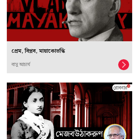
প্রেম, বিপ্লব, মায়াকোভস্কি
বাসু আচার্য