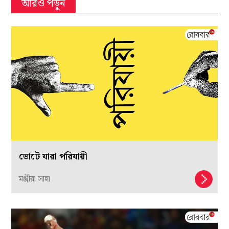
আরও পড়ুন
ভোটে যারা পরিযায়ী
মঞ্জীরা সাহা