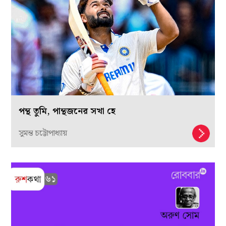
পন্থ তুমি, পান্থজনের সখা হে
সুমন্ত চট্টোপাধ্যায়