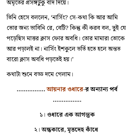
অমৃতের প্রসঙ্গটুকু বাদ দিয়ে।
তিনি হেসে বললেন, ‘নার্সিং? সে-কথা কি আর আমি
তোর জন্য ভাবিনি রে, বেটি? কিন্তু কী করব বল, তুই যে
পড়েছিস মাত্তর ক্লাস ফোর অবধি। তোর মামারা তোকে
আর পড়ালই না। নার্সিং ইশকুলে ভর্তি হতে হলে অন্তত
বারো ক্লাস অবধি পড়তেই হয়।’
কথাটা শুনে বড্ড দমে গেলাম।
…………….
আয়নার ওধারে
-র অন্যান্য পর্ব
…………….
১।
ওধারে এক আগন্তুক
২।
অন্ধকারে, মৃতদেহ কাঁধে