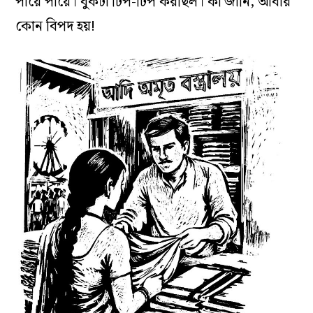
পায়ে পায়ে। বুকটা ঢিপ-ঢিপ করছিল। কী জানি, আবার
কোন বিপদ হয়!