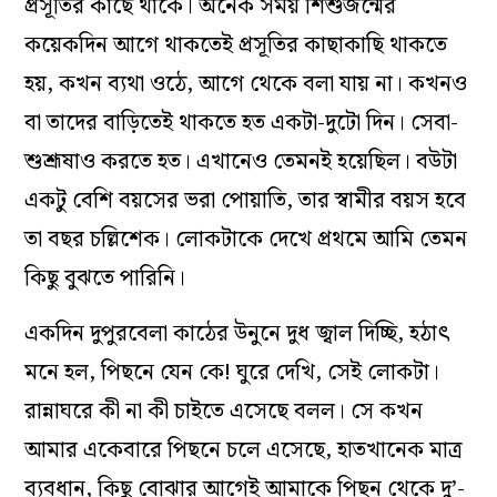
প্রসূতির কাছে থাকে। অনেক সময় শিশুজন্মের
কয়েকদিন আগে থাকতেই প্রসূতির কাছাকাছি থাকতে
হয়, কখন ব্যথা ওঠে, আগে থেকে বলা যায় না। কখনও
বা তাদের বাড়িতেই থাকতে হত একটা-দুটো দিন। সেবা-
শুশ্রূষাও করতে হত। এখানেও তেমনই হয়েছিল। বউটা
একটু বেশি বয়সের ভরা পোয়াতি, তার স্বামীর বয়স হবে
তা বছর চল্লিশেক। লোকটাকে দেখে প্রথমে আমি তেমন
কিছু বুঝতে পারিনি।
একদিন দুপুরবেলা কাঠের উনুনে দুধ জ্বাল দিচ্ছি, হঠাৎ
মনে হল, পিছনে যেন কে! ঘুরে দেখি, সেই লোকটা।
রান্নাঘরে কী না কী চাইতে এসেছে বলল। সে কখন
আমার একেবারে পিছনে চলে এসেছে, হাতখানেক মাত্র
ব্যবধান, কিছু বোঝার আগেই আমাকে পিছন থেকে দু’-