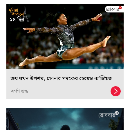
জয় যখন উপশম, সোনার পদকের চেয়েও কাঙ্ক্ষিত
অর্পণ গুপ্ত