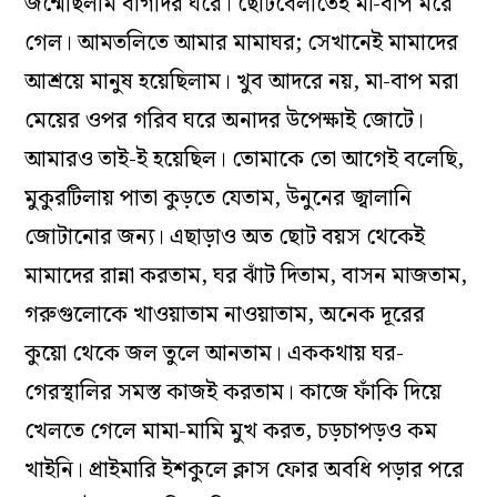
জন্মেছিলাম বাগদির ঘরে। ছোটবেলাতেই মা-বাপ মরে
গেল। আমতলিতে আমার মামাঘর; সেখানেই মামাদের
আশ্রয়ে মানুষ হয়েছিলাম। খুব আদরে নয়, মা-বাপ মরা
মেয়ের ওপর গরিব ঘরে অনাদর উপেক্ষাই জোটে।
আমারও তাই-ই হয়েছিল। তোমাকে তো আগেই বলেছি,
মুকুরটিলায় পাতা কুড়তে যেতাম, উনুনের জ্বালানি
জোটানোর জন্য। এছাড়াও অত ছোট বয়স থেকেই
মামাদের রান্না করতাম, ঘর ঝাঁট দিতাম, বাসন মাজতাম,
গরুগুলোকে খাওয়াতাম নাওয়াতাম, অনেক দূরের
কুয়ো থেকে জল তুলে আনতাম। এককথায় ঘর-
গেরস্থালির সমস্ত কাজই করতাম। কাজে ফাঁকি দিয়ে
খেলতে গেলে মামা-মামি মুখ করত, চড়চাপড়ও কম
খাইনি। প্রাইমারি ইশকুলে ক্লাস ফোর অবধি পড়ার পরে