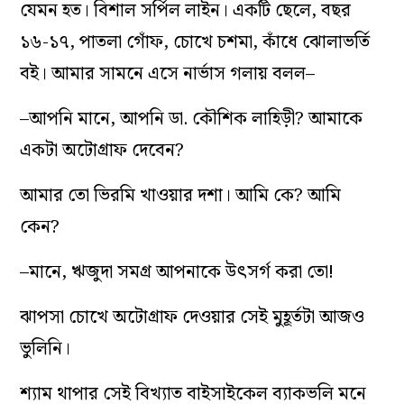
যেমন হত। বিশাল সর্পিল লাইন। একটি ছেলে, বছর
১৬-১৭, পাতলা গোঁফ, চোখে চশমা, কাঁধে ঝোলাভর্তি
বই। আমার সামনে এসে নার্ভাস গলায় বলল–
–আপনি মানে, আপনি ডা. কৌশিক লাহিড়ী? আমাকে
একটা অটোগ্রাফ দেবেন?
আমার তো ভিরমি খাওয়ার দশা। আমি কে? আমি
কেন?
–মানে, ঋজুদা সমগ্র আপনাকে উৎসর্গ করা তো!
ঝাপসা চোখে অটোগ্রাফ দেওয়ার সেই মুহূর্তটা আজও
ভুলিনি।
শ্যাম থাপার সেই বিখ্যাত বাইসাইকেল ব্যাকভলি মনে