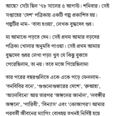
আছে? সেটা ছিল ’৭৮ সালের ৫ আগস্ট। শনিবার। সেই
সপ্তাহের ‘দেশ’ পত্রিকায় একটি গল্প প্রকাশিত হয়।
গল্পটির নাম– ‘বাবা হওয়া’, লেখক বুদ্ধদেব গুহ।
মা আমাকে পড়তে দেন। সেই প্রথম আমার বড়দের
পত্রিকা খোলার অনুমতি পাওয়া। সেই প্রথম আমার
বুদ্ধদেব গুহর লেখা পড়া! খুব যে কিছু বুঝতে
পেরেছিলাম, তা নয়। তবে মজে গিয়েছিলাম!
তার পরের বছরগুলিতে একে একে পড়ে ফেললাম–
‘বনবিবির বনে’, ‘গুগুনোগুম্বারের দেশে’, ‘রুআহা’,
‘অ্যালবিনো’ আর তারপর ‘জঙ্গলের জার্নাল’, ‘লবঙ্গীর
জঙ্গলে’, ‘পারিধী’, ‘বিন্যাস’ এবং ‘কোজাগর’! আমার
পরবর্তী জীবনের ম্যাপিং বোধহয় তখনই নির্দিষ্ট হয়ে