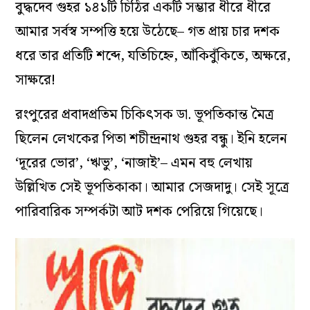
বুদ্ধদেব গুহর ১৪১টি চিঠির একটি সম্ভার ধীরে ধীরে
আমার সর্বস্ব সম্পত্তি হয়ে উঠেছে– গত প্রায় চার দশক
ধরে তার প্ৰতিটি শব্দে, যতিচিহ্নে, আঁকিবুঁকিতে, অক্ষরে,
সাক্ষরে!
রংপুরের প্রবাদপ্রতিম চিকিৎসক ডা. ভূপতিকান্ত মৈত্র
ছিলেন লেখকের পিতা শচীন্দ্রনাথ গুহর বন্ধু। ইনি হলেন
‘দূরের ভোর’, ‘ঋভু’, ‘নাজাই’– এমন বহু লেখায়
উল্লিখিত সেই ভূপতিকাকা। আমার সেজদাদু। সেই সূত্রে
পারিবারিক সম্পর্কটা আট দশক পেরিয়ে গিয়েছে।