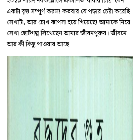
২০১৯ শারদ নবকল্লোলে প্রকাশিত ‘বাবার চিঠি’ যেন
একটা বৃত্ত সম্পূর্ণ করল! কতবার যে পড়ার চেষ্টা করেছি
লেখাটা, আর চোখ ঝাপসা হয়ে গিয়েছে! আমাকে নিয়ে
লেখা ছোটগল্প লিখেছেন আমার জীবনপুরুষ। জীবনে
আর কী কিছু পাওয়ার আছে!