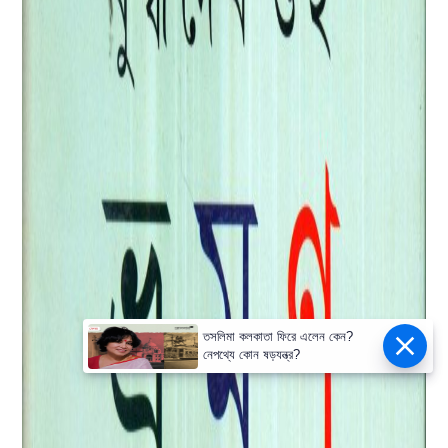
তসলিমা কলকাতা ফিরে এলেন কেন?
নেপথ্যে কোন ষড়যন্ত্র?