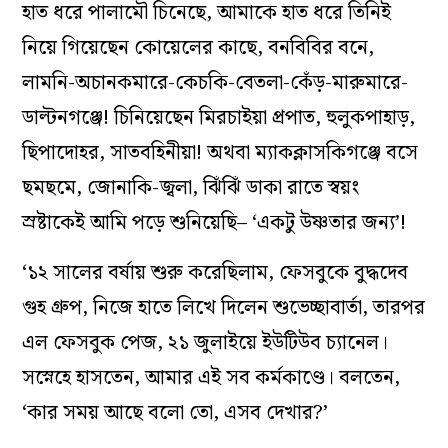
হাত ধরে পালামৌ চিনেছে, আমাকে হাত ধরে তিনিই
নিয়ে গিয়েছেন কোয়েলের কাছে, বনবিবির বনে,
লামনি-অচানকমারে-কেচকি-বেতলা-কেঁ
ড়-মারুমারে-
ডাল্টনগঞ্জে! চিনিয়েছেন মিরচাইয়া প্রপাত, হুলুকপাহাড়,
ছিপাদোহর, সাতবহিনীয়া! অথবা ম্যাকক্লাসকিগঞ্জে বসে
ছমছমে, জোনাকি-জ্বলা, ঝিঁঝিঁ ডাকা রাতে স্বয়ং
স্রষ্টাকেই আমি পড়ে শুনিয়েছি– ‘একটু উষ্ণতার জন্য’!
‘১২ সালের বর্ষায় শুরু করেছিলাম, ফেসবুকে বুদ্ধদেব
গুহ গ্ৰুপ, নিজে হাতে লিখে দিলেন শুভেচ্ছাবার্তা, তারপর
এল ফেসবুক পেজ, ২১ জুলাইয়ে ইউটিউব চ্যানেল।
সস্নেহে হাসতেন, আমার এই সব কর্মকাণ্ডে। বলতেন,
‘কার সময় আছে বলো তো, এসব দেখার?’