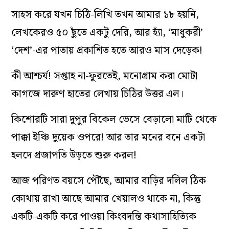
সাহস করে যখন চিঠি-লিখি তখন আমার ১৮ হয়নি,
লেখকেরও ৫০ ছুঁতে একটু দেরি, আর হ্যাঁ, ‘মাধুকরী’
‘দেশ’-এর পাতায় প্রকাশিত হতে আরও মাস দেড়েক!
কী আশ্চর্য! সপ্তাহ না-ফুরতেই, মনোগ্রাম করা মোটা
কাগজে দারুণ হাতের লেখায় চিঠির উত্তর এল।
কিশোরটি সারা দুপুর বিকেল ভেসে বেড়ালো মাটি থেকে
পাক্কা ইঞ্চি দুয়েক ওপরে! আর তার মনের বনে একটা
হলদে প্রজাপতি উড়তে শুরু করল!
আজ পরিণত বয়সে পৌঁছে, আমার বাড়ির দলিল ঠিক
কোথায় রাখা আছে আমার খেয়ালও থাকে না, কিন্তু
একটি-একটি করে পাওয়া কিংবদন্তি কথাসাহিত্যিক