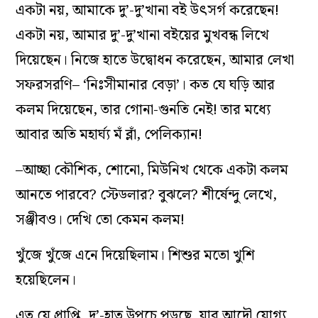
একটা নয়, আমাকে দু’-দু’খানা বই উৎসর্গ করেছেন!
একটা নয়, আমার দু’-দু’খানা বইয়ের মুখবন্ধ লিখে
দিয়েছেন। নিজে হাতে উদ্বোধন করেছেন, আমার লেখা
সফরসরণি– ‘নিঃসীমানার বেড়া’। কত যে ঘড়ি আর
কলম দিয়েছেন, তার গোনা-গুনতি নেই! তার মধ্যে
আবার অতি মহার্ঘ্য মঁ ব্লাঁ, পেলিক্যান!
–আচ্ছা কৌশিক, শোনো, মিউনিখ থেকে একটা কলম
আনতে পারবে? স্টেডলার? বুঝলে? শীর্ষেন্দু লেখে,
সঞ্জীবও। দেখি তো কেমন কলম!
খুঁজে খুঁজে এনে দিয়েছিলাম। শিশুর মতো খুশি
হয়েছিলেন।
এত যে প্রাপ্তি, দু’-হাত উপচে পড়ছে, যার আদৌ যোগ্য