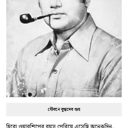
যৌবনে বুদ্ধদেব গুহ
হিরো ওয়ারশিপের বয়স পেরিয়ে এসেছি অনেকদিন,