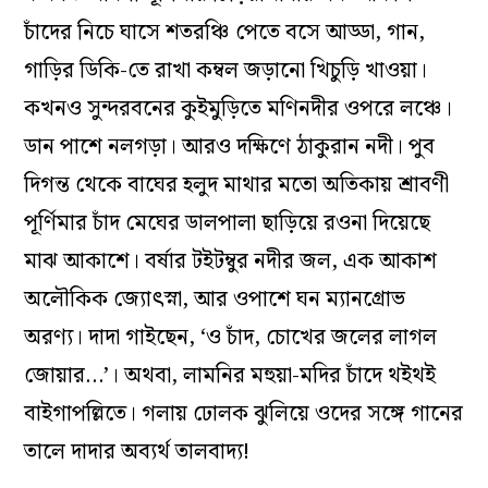
চাঁদের নিচে ঘাসে শতরঞ্চি পেতে বসে আড্ডা, গান,
গাড়ির ডিকি-তে রাখা কম্বল জড়ানো খিচুড়ি খাওয়া।
কখনও সুন্দরবনের কুইমুড়িতে মণিনদীর ওপরে লঞ্চে।
ডান পাশে নলগড়া। আরও দক্ষিণে ঠাকুরান নদী। পুব
দিগন্ত থেকে বাঘের হলুদ মাথার মতো অতিকায় শ্রাবণী
পূর্ণিমার চাঁদ মেঘের ডালপালা ছাড়িয়ে রওনা দিয়েছে
মাঝ আকাশে। বর্ষার টইটম্বুর নদীর জল, এক আকাশ
অলৌকিক জ্যোৎস্না, আর ওপাশে ঘন ম্যানগ্রোভ
অরণ্য। দাদা গাইছেন, ‘ও চাঁদ, চোখের জলের লাগল
জোয়ার…’। অথবা, লামনির মহুয়া-মদির চাঁদে থইথই
বাইগাপল্লিতে। গলায় ঢোলক ঝুলিয়ে ওদের সঙ্গে গানের
তালে দাদার অব্যর্থ তালবাদ্য!