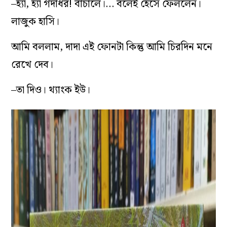
–হ্যাঁ, হ্যাঁ গদাধর! বাঁচালে।… বলেই হেসে ফেললেন।
লাজুক হাসি।
আমি বললাম, দাদা এই ফোনটা কিন্তু আমি চিরদিন মনে
রেখে দেব।
–তা দিও। থ্যাংক ইউ।