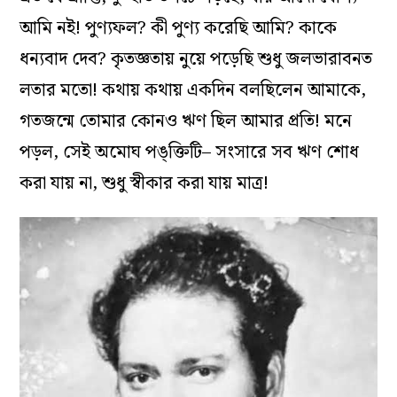
আমি নই! পুণ্যফল? কী পুণ্য করেছি আমি? কাকে
ধন্যবাদ দেব? কৃতজ্ঞতায় নুয়ে পড়েছি শুধু জলভারাবনত
লতার মতো! কথায় কথায় একদিন বলছিলেন আমাকে,
গতজন্মে তোমার কোনও ঋণ ছিল আমার প্রতি! মনে
পড়ল, সেই অমোঘ
পঙ্‌ক্তি
টি– সংসারে সব ঋণ শোধ
করা যায় না, শুধু স্বীকার করা যায় মাত্র!