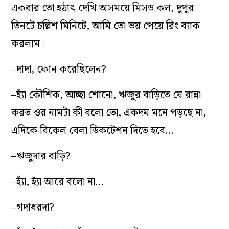
একবার তো হঠাৎ দেখি অসময়ে মিসড কল, দুপুর
তিনটে চল্লিশ মিনিটে, আমি তো ভয় পেয়ে রিং ব্যাক
করলাম।
–দাদা, ফোন করেছিলেন?
–হ্যাঁ কৌশিক, আচ্ছা শোনো, ঋজুর বাড়িতে যে রান্না
করত ওর নামটা কী বলো তো, একদম মনে পড়ছে না,
এদিকে বিকেল বেলা ডিকটেশন দিতে হবে…
–ঋজুদার বাড়ি?
–হ্যাঁ, হ্যাঁ আরে বলো না…
–গদাধরদা?