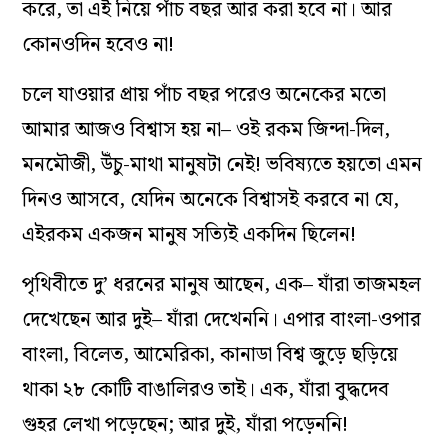
করে, তা এই নিয়ে পাঁচ বছর আর করা হবে না। আর
কোনওদিন হবেও না!
চলে যাওয়ার প্রায় পাঁচ বছর পরেও অনেকের মতো
আমার আজও বিশ্বাস হয় না– ওই রকম জিন্দা-দিল,
মনমৌজী, উঁচু-মাথা মানুষটা নেই! ভবিষ্যতে হয়তো এমন
দিনও আসবে, যেদিন অনেকে বিশ্বাসই করবে না যে,
এইরকম একজন মানুষ সত্যিই একদিন ছিলেন!
পৃথিবীতে দু’ ধরনের মানুষ আছেন, এক– যাঁরা তাজমহল
দেখেছেন আর দুই– যাঁরা দেখেননি। এপার বাংলা-ওপার
বাংলা, বিলেত, আমেরিকা, কানাডা বিশ্ব জুড়ে ছড়িয়ে
থাকা ২৮ কোটি বাঙালিরও তাই। এক, যাঁরা বুদ্ধদেব
গুহর লেখা পড়েছেন; আর দুই, যাঁরা পড়েননি!