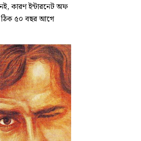
েই, কারণ ইন্টারনেট অফ
ল ঠিক ৫০ বছর আগে