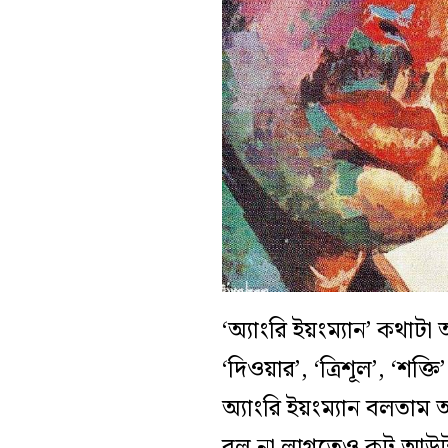
‘অ্যাংরি ইয়ংম্যান’ কথাট
‘দিওয়ার’, ‘ত্রিশূল’, ‘শ
অ্যাংরি ইয়ংম্যান বলতাম
বল না লাগতেও কট আউট হয়