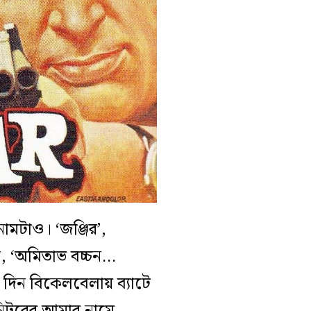
ামটাও। ‘জঞ্জির’,
েন, ‘অমিতাভ বচ্চন…
 দিন বিকেলবেলায় ব্যাটে
মনিটরের আমার নামে