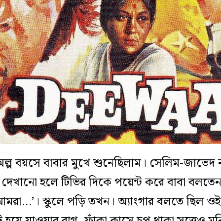
া অল্প বয়সে বাবার মুখে শুনেছিলাম। সেলিম-জাভেদ ন
ক্তি’ দেখানো হলে টিভির দিকে পয়েন্ট করে বাবা বলত
 আমরা…’। স্কুলে পড়ি তখন। অ্যাংগার বলতে ছিল ওই
ে যাওয়ার রাগ, ফাঁকা ক্লাসে চুপ থাকা সত্ত্বেও 