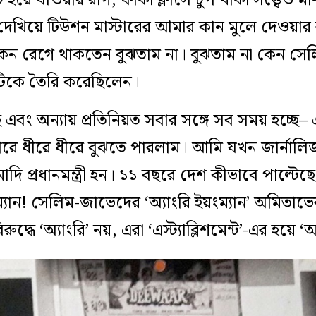
দেখিয়ে টিউশন মাস্টারের আমার কান মুলে দেওয়ার 
েন রেগে থাকতেন বুঝতাম না। বুঝতাম না কেন সে
িকে তৈরি করেছিলেন।
ে এবং অন্যায় প্রতিনিয়ত সবার সঙ্গে সব সময় হচ্ছ
রে ধীরে ধীরে বুঝতে পারলাম। আমি যখন জার্নাল
োদি প্রধানমন্ত্রী হন। ১১ বছরে দেশ কীভাবে পাল্ট
ইয়ংম্যান! সেলিম-জাভেদের ‘অ্যাংরি ইয়ংম্যান’ অমিত
িরুদ্ধে ‘অ্যাংরি’ নয়, এরা ‘এস্ট্যাব্লিশমেন্ট’-এর হয়ে ‘অ