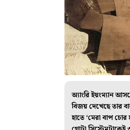
অ্যাংরি ইয়ংম্যান আসল
বিজয় দেখেছে তার বাব
হাতে ‘মেরা বাপ চোর 
গোটা সিস্টেমটাকেই ওল