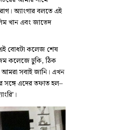
রাগ। অ্যাংগার বলতে এই
লিম খান এবং জাভেদ
ে– এই বোধটা কলেজ শেষ
িজম কলেজে ঢুকি, ঠিক
েছে আমরা সবাই জানি। এখন
াভের সঙ্গে এদের তফাত হল–
্যাংরি’।