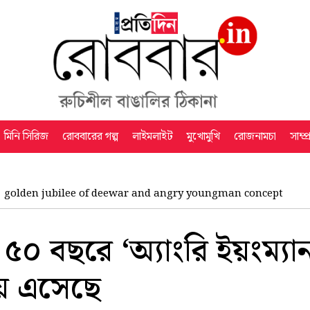
মিনি সিরিজ
রোববারের গল্প
লাইমলাইট
মুখোমুখি
রোজনামচা
সাম্প
golden jubilee of deewar and angry youngman concept
৫০ বছরে ‘অ্যাংরি ইয়ংম্যান’
নয় এসেছে