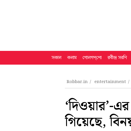
সকাল
কলাম
গোলগপ্‌পো
রবীন্দ্র সরণি
Robbar.in
entertainment
‘দিওয়ার’-এর 
গিয়েছে, বি