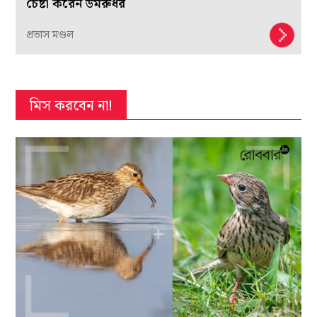
চেষ্টা করেন ডমরুধর
প্রভাস মণ্ডল
মিস করবেন না!