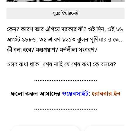
সূত্র: ইন্টারনেট
কেন? কারণ আর এগিয়ে দরকার কী? ওই দিন, ওই ১৬
অগস্ট ১৮৮৬, ৩১ শ্রাবণ ১২৯৩ ঝুলন পূর্ণিমার রাতে…
কী বলা হবে? মহাপ্রয়াণ? মর্তলীলা সংবরণ?
ওসব কথা থাক। শেষ নাহি যে শেষ কথা কে বলবে?
………………………………
ফলো করুন আমাদের
ওয়েবসাইট
:
রোববার.ইন
………………………………