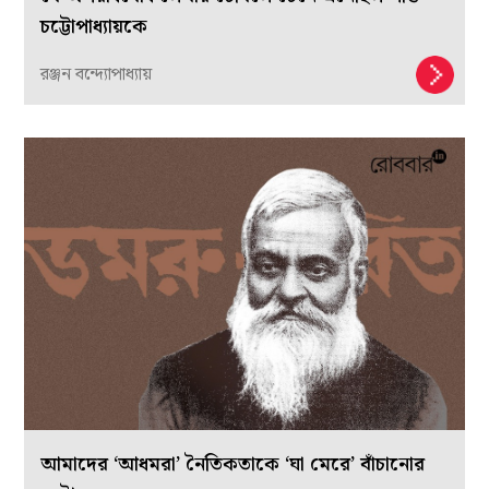
চট্টোপাধ্যায়কে
রঞ্জন বন্দ্যোপাধ্যায়
আমাদের ‘আধমরা’ নৈতিকতাকে ‘ঘা মেরে’ বাঁচানোর