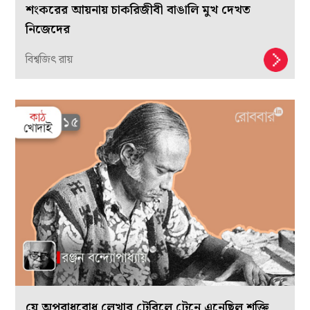
শংকরের আয়নায় চাকরিজীবী বাঙালি মুখ দেখত
নিজেদের
বিশ্বজিৎ রায়
যে অপরাধবোধ লেখার টেবিলে টেনে এনেছিল শক্তি