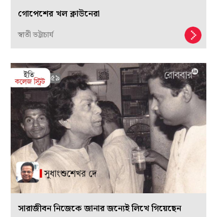
গোপেশের খল ক্লাউনেরা
স্বাতী ভট্টাচার্য
সারাজীবন নিজেকে জানার জন্যেই লিখে গিয়েছেন