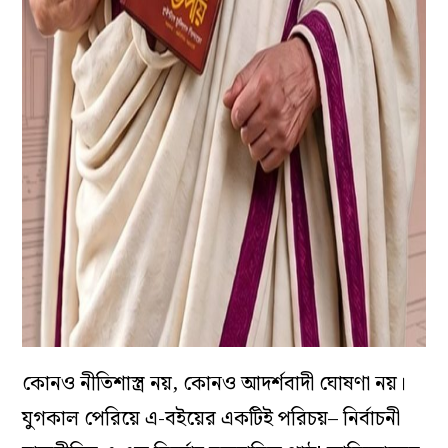
কোনও নীতিশাস্ত্র নয়, কোনও আদর্শবাদী ঘোষণা নয়।
যুগকাল পেরিয়ে এ-বইয়ের একটিই পরিচয়– নির্বাচনী