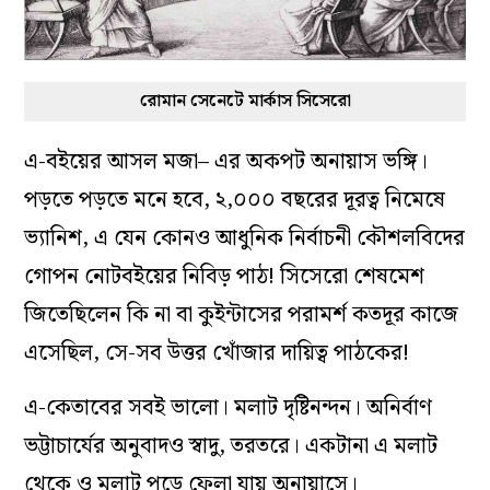
রোমান সেনেটে মার্কাস সিসেরো
এ-বইয়ের আসল মজা– এর অকপট অনায়াস ভঙ্গি।
পড়তে পড়তে মনে হবে, ২,০০০ বছরের দূরত্ব নিমেষে
ভ্যানিশ, এ যেন কোনও আধুনিক নির্বাচনী কৌশলবিদের
গোপন নোটবইয়ের নিবিড় পাঠ! সিসেরো শেষমেশ
জিতেছিলেন কি না বা কুইন্টাসের পরামর্শ কতদূর কাজে
এসেছিল, সে-সব উত্তর খোঁজার দায়িত্ব পাঠকের!
এ-কেতাবের সবই ভালো। মলাট দৃষ্টিনন্দন। অনির্বাণ
ভট্টাচার্যের অনুবাদও স্বাদু, তরতরে। একটানা এ মলাট
থেকে ও মলাট পড়ে ফেলা যায় অনায়াসে।