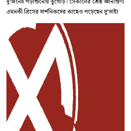
দু’জনেই পড়াশুনোয় তুখোড়। সেকালের শ্রেষ্ঠ জ্ঞানীগুণী
এমনকী গ্রিসের দার্শনিকদের কাছেও পড়েছেন দু’ভাই!