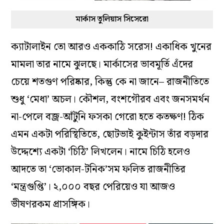
মার্কাস তুলিয়াস সিসেরো
ক্যাটালাইন তো আরও এককাঠি সরেস! একাধিক খুনের
মামলা তার নামে ঝুলছে। মার্কাসের ভাবমূর্তি এঁদের
চেয়ে শতগুণ পরিষ্কার, কিন্তু কে না জানে– রাজনীতিতে
শুধু ‘মেধা’ অচল। কৌশল, বংশগৌরব এবং জনসমর্থন
না-পেলে বজ্র-আঁটুনি ফসকা গেরো হতে কতক্ষণ! ঠিক
এমন একটা পরিস্থিতিতে, ছোটভাই কুইন্টাস তাঁর বড়দার
উদ্দেশ্যে একটা ‘চিঠি’ লিখলেন। নামে চিঠি হলেও
আদতে তা ‘ভোকাল-টনিক’সম ফলিত রাজনীতির
‘মন্ত্রগুপ্তি’। ২,০০০ বছর পেরিয়েও যা আজও
ভীষণরকম প্রাসঙ্গিক।