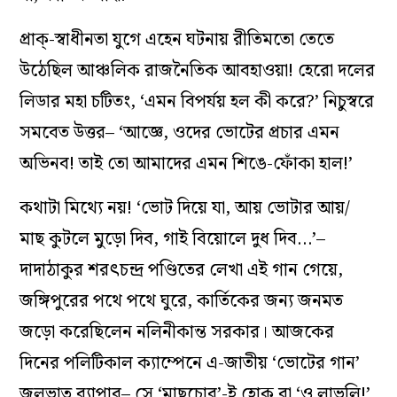
প্রাক্-স্বাধীনতা যুগে এহেন ঘটনায় রীতিমতো তেতে
উঠেছিল আঞ্চলিক রাজনৈতিক আবহাওয়া! হেরো দলের
লিডার মহা চটিতং, ‘এমন বিপর্যয় হল কী করে?’ নিচুস্বরে
সমবেত উত্তর– ‘আজ্ঞে, ওদের ভোটের প্রচার এমন
অভিনব! তাই তো আমাদের এমন শিঙে-ফোঁকা হাল!’
কথাটা মিথ্যে নয়! ‘ভোট দিয়ে যা, আয় ভোটার আয়/
মাছ কুটলে মুড়ো দিব, গাই বিয়োলে দুধ দিব…’–
দাদাঠাকুর শরৎচন্দ্র পণ্ডিতের লেখা এই গান গেয়ে,
জঙ্গিপুরের পথে পথে ঘুরে, কার্তিকের জন্য জনমত
জড়ো করেছিলেন নলিনীকান্ত সরকার। আজকের
দিনের পলিটিকাল ক্যাম্পেনে এ-জাতীয় ‘ভোটের গান’
জলভাত ব্যাপার– সে ‘মাছচোর’-ই হোক বা ‘ও লাভলি!’