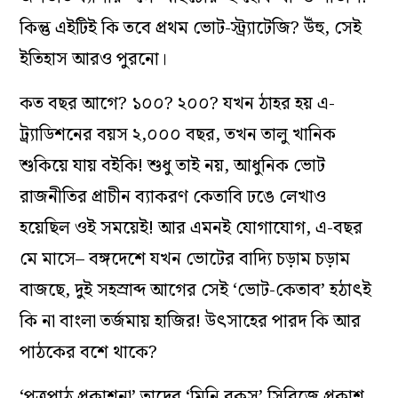
কিন্তু এইটিই কি তবে প্রথম ভোট-স্ট্র্যাটেজি? উঁহু, সেই
ইতিহাস আরও পুরনো।
কত বছর আগে? ১০০? ২০০? যখন ঠাহর হয় এ-
ট্র্যাডিশনের বয়স ২,০০০ বছর, তখন তালু খানিক
শুকিয়ে যায় বইকি! শুধু তাই নয়, আধুনিক ভোট
রাজনীতির প্রাচীন ব্যাকরণ কেতাবি ঢঙে লেখাও
হয়েছিল ওই সময়েই! আর এমনই যোগাযোগ, এ-বছর
মে মাসে– বঙ্গদেশে যখন ভোটের বাদ্যি চড়াম চড়াম
বাজছে, দুই সহস্রাব্দ আগের সেই ‘ভোট-কেতাব’ হঠাৎই
কি না বাংলা তর্জমায় হাজির! উৎসাহের পারদ কি আর
পাঠকের বশে থাকে?
‘পত্রপাঠ প্রকাশনা’ তাদের ‘মিনি বুকস’ সিরিজে প্রকাশ