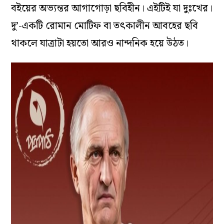
বইয়ের অভ্যন্তর আগাগোড়া ছবিহীন। এইটিই যা দুঃখের।
দু’-একটি রোমান মোটিফ বা তৎকালীন আবহের ছবি
থাকলে যাত্রাটা হয়তো আরও নান্দনিক হয়ে উঠত।