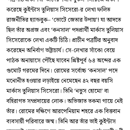
করেছে কুইন্টাস তুলিয়াস সিসেরো-র লেখা ফলিত
রাজনীতির হ্যান্ডবুক– ‘ভোটে জেতার উপায়’! যা আদতে
ছিল তাঁর অগ্রজ এবং ‘কনসাল’ পদপ্রার্থী মার্কাস তুলিয়াস
সিসেরোকে লেখা একটি চিঠি। প্রাচীন পত্রটির অনুবাদ
করেছেন অনির্বাণ ভট্টাচার্য। সে-লেখার সাঁকো বেয়ে
পাঠক অনায়াসে পৌঁছে যাবেন খ্রিষ্টপূর্ব ৬৪ অব্দের এক
গুমোট গরমের দিনে। রোমের সর্বোচ্চ ‘কনসাল’ পদে
মনোনীত হওয়ার লড়াইয়ে নেমেছেন ৪২ বছর বয়সি
মার্কাস তুলিয়াস সিসেরো। তিনি ‘নভুস হোমো’ বা
বহিরাগত সম্প্রদায়ের লোক। অভিজাত তকমা গায়ে নেই
তাঁর। রোমের দক্ষিণে আরপেনিয়াম শহরে এক বিত্তবান
ব্যবসায়ী পরিবারে জন্ম। তিনি আর তাঁর ভাই কুইন্টাস