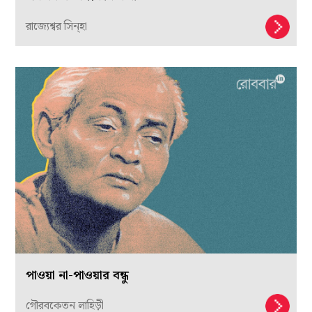
রাজ্যেশ্বর সিন্হা
পাওয়া না-পাওয়ার বন্ধু
গৌরবকেতন লাহিড়ী