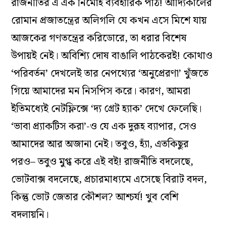
রাজনীতির এ এক নির্মোহ ব্যবহারিক পাঠ! আদ্যিকালের
রোমান প্রজাতন্ত্রের অলিগলি যে কখন এসে মিশে যায়
আজকের গণতন্ত্রের করিডোরে, তা ধরার বিশেষ
উপায়ই নেই। অবিশ্যি দোষ বাঙালি পাঠকেরই! কোথাও
‘পরিবর্তন’ দেখলেই তার নেপথ্যের ‘অনুপ্রেরণা’ খুঁজতে
গিয়ে আমাদের মন নিসপিস করে। কারণ, আমরা
ইতিমধ্যেই নেটফ্লিক্সে ‘দ্য গ্রেট হ্যাক’ দেখে ফেলেছি।
‘ভাবা প্র্যাকটিস করা’-ও যে এক দুরূহ ব্যাপার, সেও
আমাদের আর অজানা নেই। তবুও, হ্যাঁ, এতকিছুর
পরও– তবুও মুগ্ধ করে এই বই! রাজনীতি বদলেছে,
ভোটবাক্স বদলেছে, প্রচারমাধ্যমে এসেছে বিরাট বদল,
কিন্তু ভোট জেতার কৌশল? আশ্চর্য! খুব বেশি
বদলায়নি।