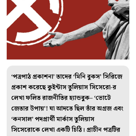
‘পত্রপাঠ প্রকাশনা’ তাদের ‘মিনি বুকস’ সিরিজে
প্রকাশ করেছে কুইন্টাস তুলিয়াস সিসেরো-র
লেখা ফলিত রাজনীতির হ্যান্ডবুক– ‘ভোটে
জেতার উপায়’! যা আদতে ছিল তাঁর অগ্রজ এবং
‘কনসাল’ পদপ্রার্থী মার্কাস তুলিয়াস
সিসেরোকে লেখা একটি চিঠি। প্রাচীন পত্রটির