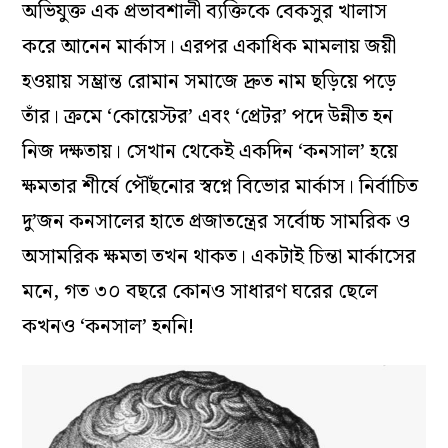
অভিযুক্ত এক প্রভাবশালী ব্যক্তিকে বেকসুর খালাস
করে আনেন মার্কাস। এরপর একাধিক মামলায় জয়ী
হওয়ায় সম্ভ্রান্ত রোমান সমাজে দ্রুত নাম ছড়িয়ে পড়ে
তাঁর। ক্রমে ‘কোয়েস্টর’ এবং ‘প্রেটর’ পদে উন্নীত হন
নিজ দক্ষতায়। সেখান থেকেই একদিন ‘কনসাল’ হয়ে
ক্ষমতার শীর্ষে পৌঁছনোর স্বপ্নে বিভোর মার্কাস। নির্বাচিত
দু’জন কনসালের হাতে প্রজাতন্ত্রের সর্বোচ্চ সামরিক ও
অসামরিক ক্ষমতা তখন থাকত। একটাই চিন্তা মার্কাসের
মনে, গত ৩০ বছরে কোনও সাধারণ ঘরের ছেলে
কখনও ‘কনসাল’ হননি!