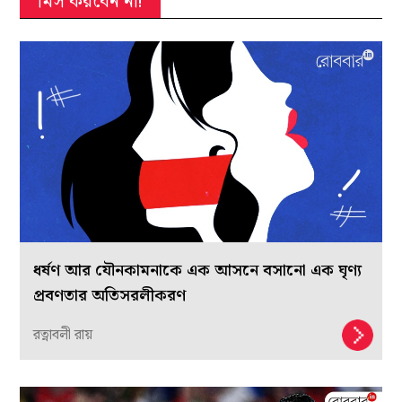
মিস করবেন না!
ধর্ষণ আর যৌনকামনাকে এক আসনে বসানো এক ঘৃণ্য
প্রবণতার অতিসরলীকরণ
রত্নাবলী রায়