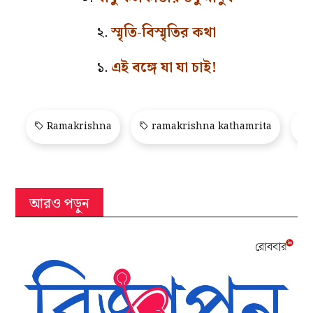
২.
স্মৃতি-বিস্মৃতির কথা
১.
এই বঙ্গে যা যা চাই!
Ramakrishna
ramakrishna kathamrita
আরও পড়ুন