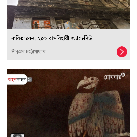
কবিতাভবন, ২০২ রাসবিহারী অ্যাভেনিউ
শ্রীকুমার চট্টোপাধ্যায়