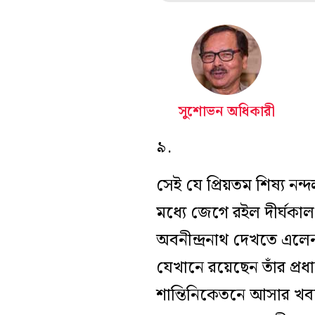
সুশোভন অধিকারী
৯.
সেই যে প্রিয়তম শিষ্য ন
মধ্যে জেগে রইল দীর্ঘকাল
অবনীন্দ্রনাথ দেখতে এলেন 
যেখানে রয়েছেন তাঁর প্র
শান্তিনিকেতনে আসার খব