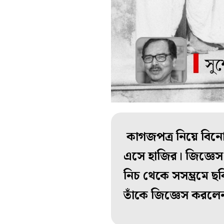
কাগজপত্র নিয়ে বিনো
এসে হাজির। জিজ্ঞেস
নিচ থেকে সসম্ভ্রমে 
তাঁকে জিজ্ঞেস করল