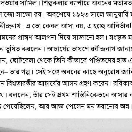
 দেওয়ার সামিল
।
শিল্পকলার ব্যাপারে অবনের মতামত 
সাজো সাজো রব
।
অবশেষে ১৯২৩ সালে জানুয়ারি 
ন্দ্রনাথ
।
এ তো কেবল আসা নয়, এ হচ্ছে আবির্ভাব
!
সামনের প্রাঙ্গণ আলপনা দিয়ে সাজানো হল
।
সংস্কৃত ম
্দনে ভূষিত করলেন
।
আচার্যের ভাষণে রবীন্দ্রনাথ জানা
, ছোটবেলা থেকে তিনি কীভাবে পণ্ডিতদের হাত এড়
– তার গল্প
।
সেই সঙ্গে অবনের কাছে অনুরোধ জানি
যেন বিশ্বভারতীর আচার্যের আসন গ্রহণ করেন
।
রবিকা
াথ
।
বললেন, তাঁর সেই প্রথম শান্তিনিকেতনে আসার 
্য পেয়েছিলেন, আর আজ পেলেন মন ভরানোর অন্ন