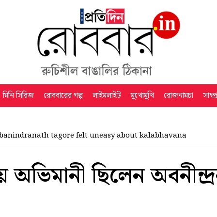
মিনি সিরিজ
রোববারের গল্প
লাইমলাইট
মুখোমুখি
রোজনামচা
সাম্প
banindranath tagore felt uneasy about kalabhavana
 অভিমানী ছিলেন অবনীন্দ্