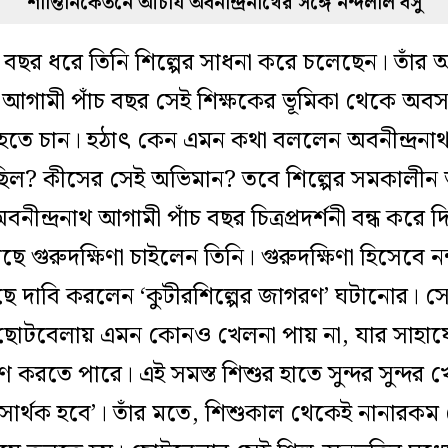
শান্তিনিকেতনে আচার্য অবনীন্দ্রনাথের সঙ্গে নন্দলাল বসু
ছর ধরে তিনি শিল্পের সাধনা করে চলেছেন
।
তাঁর 
আগামী পাঁচ বছর সেই শিক্ষকের ভূমিকা থেকে অবসর
ন হতে চান
।
হঠাৎ কেন এমন কথা বললেন অবনীন্দ্রনাথ?
? কীসের সেই অভিমান? তবে শিল্পের সমকালীন অবস্
নীন্দ্রনাথ আগামী পাঁচ বছর চিত্রপ্রদর্শনী বন্ধ করে
 কাছে গুরুদক্ষিণা চাইলেন তিনি
।
গুরুদক্ষিণা হিসেবে 
াছে দাবি করলেন ‘কুটীরশিল্পের জাগরণ’ ঘটানোর
।
সে
োটবেলায় এমন কোনও খেলনা পায় না, যার সাহায্যে
রণ করতে পারে
।
এই সমস্ত শিশুর হাতে সুন্দর সুন্দ
সার্থক হবে’
।
তাঁর মতে, শিশুকাল থেকেই নানারকম খ