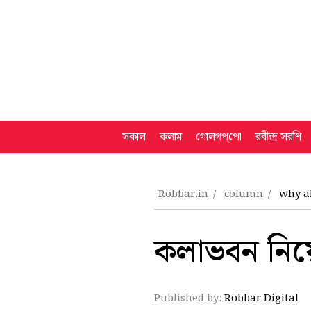
সকাল
কলাম
গোলগপ্‌পো
রবীন্দ্র সরণি
Robbar.in
column
why a
কলাভবন নিয়ে
Published by:
Robbar Digital