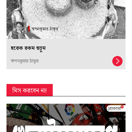
হরেক রকম হুড়ুম
স্বপনকুমার ঠাকুর
মিস করবেন না!