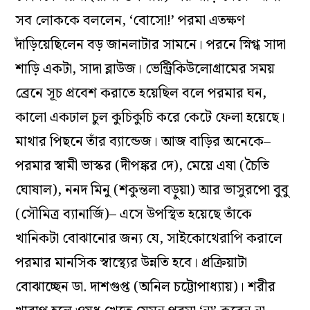
সব লোককে বললেন, ‘বোসো!’ পরমা এতক্ষণ
দাঁড়িয়েছিলেন বড় জানলাটার সামনে। পরনে স্নিগ্ধ সাদা
শাড়ি একটা, সাদা ব্লাউজ। ভেন্ট্রিকিউলোগ্রামের সময়
ব্রেনে সূচ প্রবেশ করাতে হয়েছিল বলে পরমার ঘন,
কালো একঢাল চুল কুচিকুচি করে কেটে ফেলা হয়েছে।
মাথার পিছনে তাঁর ব্যান্ডেজ। আজ বাড়ির অনেকে–
পরমার স্বামী ভাস্কর (দীপঙ্কর দে), মেয়ে এষা (চৈতি
ঘোষাল), ননদ মিনু (শকুন্তলা বড়ুয়া) আর ভাসুরপো বুবু
(সৌমিত্র ব্যানার্জি)– এসে উপস্থিত হয়েছে তাঁকে
খানিকটা বোঝানোর জন্য যে, সাইকোথেরাপি করালে
পরমার মানসিক স্বাস্থ্যের উন্নতি হবে। প্রক্রিয়াটা
বোঝাচ্ছেন ডা. দাশগুপ্ত (অনিল চট্টোপাধ্যায়)। শরীর