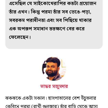
এসেছিল যে সাইকোথেরাপির কতটা প্রয়োজন
তাঁর এখন। কিন্তু পরমা তাঁর সব ভেঙে-পড়া,
সবরকম পরাধীনতা এবং সব পিছিয়ে থাকার
এক অপরূপ সমাধান ততক্ষণে বের করে
ফেলেছেন।
ভাস্কর মজুমদার
ঝকঝকে একটা সকাল। হাসপাতালের বেশ উঁচুতলার
কেবিনে পরমা (রাখী গুলজার) তাঁর বাড়ি থেকে আসা