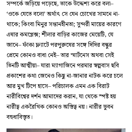
সম্পর্কে জড়িয়ে পড়েছে, তাকে উদ্দেশ্য করে বলা–
‘ওকে যেতে বলো’ অর্থাৎ সে যেন চোখের সামনে না-
থাকে; কিংবা মিনুর সন্তানহীনতা; সুন্দরী মায়ের কারণে
এষার কমপ্লেক্স; শীলার বাড়ির কাজের মেয়েটি, যে
জানে– ফাঁকা ফ্ল্যাটে পরপুরুষের সঙ্গে দিদির বন্ধুর
প্রেমে কোনও বাধা নেই– তার স্মার্টনেস অথবা সেই
তিনটি আত্মীয়া– যারা ম্যাগাজিনে পরমার স্বল্পবাস ছবি
প্রকাশের কথা জেনেও কিছু না-জানার নাটক করে চলে
আর মুখ টিপে হাসে– পরিচালক এমন এক বিরাট
নারীবিশ্বের দর্শন আমাদের করান, যা থেকে স্পষ্ট হয়
নারীত্ব একরৈখিক কোনও অস্তিত্ব নয়। নারীর ভুবন
বহুধাবিস্তৃত।