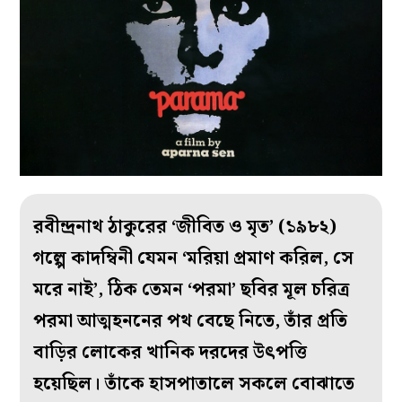
রবীন্দ্রনাথ ঠাকুরের ‘জীবিত ও মৃত’ (১৯৮২)
গল্পে কাদম্বিনী যেমন ‘মরিয়া প্রমাণ করিল, সে
মরে নাই’, ঠিক তেমন ‘পরমা’ ছবির মূল চরিত্র
পরমা আত্মহননের পথ বেছে নিতে, তাঁর প্রতি
বাড়ির লোকের খানিক দরদের উৎপত্তি
হয়েছিল। তাঁকে হাসপাতালে সকলে বোঝাতে