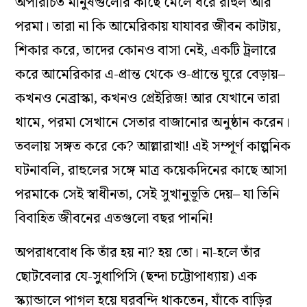
অপরিচিত মানুষগুলোর কাছে মেলে ধরে রাহুল আর
পরমা। তারা না কি আমেরিকায় যাযাবর জীবন কাটায়,
শিকার করে, তাদের কোনও বাসা নেই, একটি ট্রলারে
করে আমেরিকার এ-প্রান্ত থেকে ও-প্রান্তে ঘুরে বেড়ায়–
কখনও নেব্রাস্কা, কখনও প্রেইরিজ! আর যেখানে তারা
থামে, পরমা সেখানে সেতার বাজানোর অনুষ্ঠান করেন।
তবলায় সঙ্গত করে কে? আল্লারাখা! এই সম্পূর্ণ কাল্পনিক
ঘটনাবলি, রাহুলের সঙ্গে মাত্র কয়েকদিনের কাছে আসা
পরমাকে সেই স্বাধীনতা, সেই সুখানুভূতি দেয়– যা তিনি
বিবাহিত জীবনের এতগুলো বছর পাননি!
অপরাধবোধ কি তাঁর হয় না? হয় তো। না-হলে তাঁর
ছোটবেলার যে-সুধাপিসি (ছন্দা চট্টোপাধ্যায়) এক
স্ক্যান্ডালে পাগল হয়ে ঘরবন্দি থাকতেন, যাঁকে বাড়ির