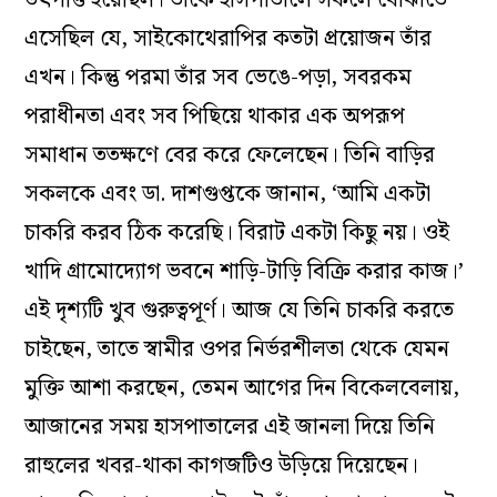
এসেছিল যে, সাইকোথেরাপির কতটা প্রয়োজন তাঁর
এখন। কিন্তু পরমা তাঁর সব ভেঙে-পড়া, সবরকম
পরাধীনতা এবং সব পিছিয়ে থাকার এক অপরূপ
সমাধান ততক্ষণে বের করে ফেলেছেন। তিনি বাড়ির
সকলকে এবং ডা. দাশগুপ্তকে জানান, ‘আমি একটা
চাকরি করব ঠিক করেছি। বিরাট একটা কিছু নয়। ওই
খাদি গ্রামোদ্যোগ ভবনে শাড়ি-টাড়ি বিক্রি করার কাজ।’
এই দৃশ্যটি খুব গুরুত্বপূর্ণ। আজ যে তিনি চাকরি করতে
চাইছেন, তাতে স্বামীর ওপর নির্ভরশীলতা থেকে যেমন
মুক্তি আশা করছেন, তেমন আগের দিন বিকেলবেলায়,
আজানের সময় হাসপাতালের এই জানলা দিয়ে তিনি
রাহুলের খবর-থাকা কাগজটিও উড়িয়ে দিয়েছেন।