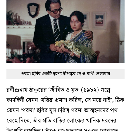
পরমা ছবির একটি দৃশ্যে দীপঙ্কর দে ও রাখী গুলজার
রবীন্দ্রনাথ ঠাকুরের ‘জীবিত ও মৃত’ (১৯৮২) গল্পে
কাদম্বিনী যেমন ‘মরিয়া প্রমাণ করিল, সে মরে নাই’, ঠিক
তেমন ‘পরমা’ ছবির মূল চরিত্র পরমা আত্মহননের পথ
বেছে নিতে, তাঁর প্রতি বাড়ির লোকের খানিক দরদের
উৎপত্তি হয়েছিল। তাঁকে হাসপাতালে সকলে বোঝাতে