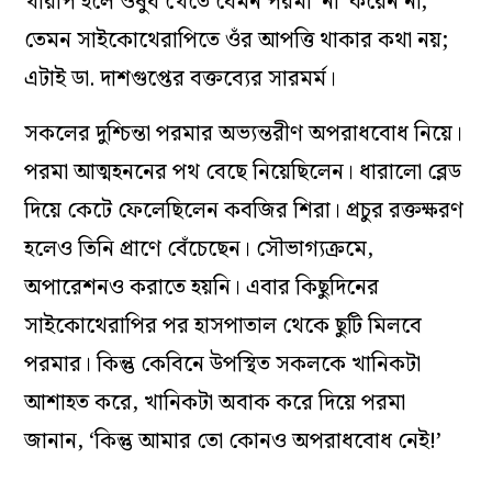
খারাপ হলে ওষুধ খেতে যেমন পরমা ‘না’ করেন না,
তেমন সাইকোথেরাপিতে ওঁর আপত্তি থাকার কথা নয়;
এটাই ডা. দাশগুপ্তের বক্তব্যের সারমর্ম।
সকলের দুশ্চিন্তা পরমার অভ্যন্তরীণ অপরাধবোধ নিয়ে।
পরমা আত্মহননের পথ বেছে নিয়েছিলেন। ধারালো ব্লেড
দিয়ে কেটে ফেলেছিলেন কবজির শিরা। প্রচুর রক্তক্ষরণ
হলেও তিনি প্রাণে বেঁচেছেন। সৌভাগ্যক্রমে,
অপারেশনও করাতে হয়নি। এবার কিছুদিনের
সাইকোথেরাপির পর হাসপাতাল থেকে ছুটি মিলবে
পরমার। কিন্তু কেবিনে উপস্থিত সকলকে খানিকটা
আশাহত করে, খানিকটা অবাক করে দিয়ে পরমা
জানান, ‘কিন্তু আমার তো কোনও অপরাধবোধ নেই!’