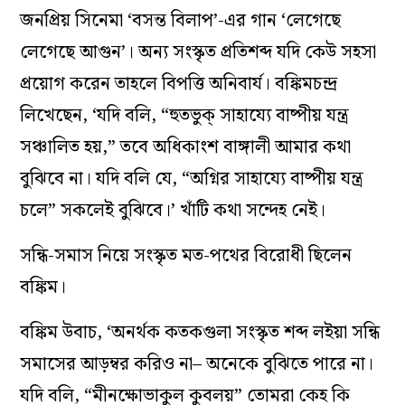
জনপ্রিয় সিনেমা ‘বসন্ত বিলাপ’-এর গান ‘লেগেছে
লেগেছে আগুন’। অন্য সংস্কৃত প্রতিশব্দ যদি কেউ সহসা
প্রয়োগ করেন তাহলে বিপত্তি অনিবার্য। বঙ্কিমচন্দ্র
লিখেছেন, ‘যদি বলি, “হুতভুক্ সাহায্যে বাষ্পীয় যন্ত্র
সঞ্চালিত হয়,” তবে অধিকাংশ বাঙ্গালী আমার কথা
বুঝিবে না। যদি বলি যে, “অগ্নির সাহায্যে বাষ্পীয় যন্ত্র
চলে” সকলেই বুঝিবে।’ খাঁটি কথা সন্দেহ নেই।
সন্ধি-সমাস নিয়ে সংস্কৃত মত-পথের বিরোধী ছিলেন
বঙ্কিম।
বঙ্কিম উবাচ, ‘অনর্থক কতকগুলা সংস্কৃত শব্দ লইয়া সন্ধি
সমাসের আড়ম্বর করিও না– অনেকে বুঝিতে পারে না।
যদি বলি, “মীনক্ষোভাকুল কুবলয়” তোমরা কেহ কি