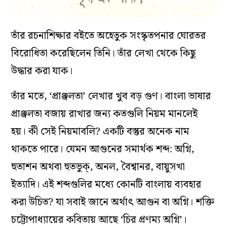
তাঁর রচনাশিক্ষার বইতে অহেতুক সংস্কৃতপনার ঘোরতর
বিরোধিতা করেছিলেন তিনি। তাঁর লেখা থেকে কিছু
উদ্ধার করা যাক।
তাঁর মতে, ‘প্রাঞ্জলতা’ লেখার খুব বড় গুণ। বাংলা ভাষার
প্রাঞ্জলতা বজায় রাখার জন্য কতগুলি নিয়ম মানলেই
হয়। কী সেই নিয়মাবলি? একটি বস্তুর অনেক নাম
থাকতে পারে। যেমন আগুনের সমার্থক শব্দ: অগ্নি,
হুতাশন অথবা হুতভুক্, অনল, বৈশ্বানর, বায়ুসখা
ইত্যাদি। এই শব্দগুলির মধ্যে কোনটি বাংলায় ব্যবহার
করা উচিত? যা সবাই জানে অর্থাৎ আগুন বা অগ্নি। শক্তি
চট্টোপাধ্যায়ের কবিতায় আছে ‘চির প্রণম্য অগ্নি’।