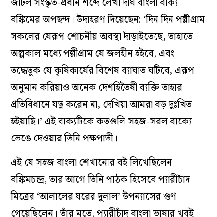
জটিল সংস্কৃত-প্রধান শব্দে লেখা দীর্ঘ বাংলা বাক্য
বঙ্কিমের অপছন্দ। উদাহরণ দিয়েছেন: ‘দিন দিন পল্লীগ্রাম
সকলের যেরূপ শোচনীয় অবস্থা দাঁড়াইতেছে, তাহাতে
অল্পকাল মধ্যে পল্লীগ্রাম যে জলহীন হইবে, এবং
তদ্ধেতুক যে কৃষিকার্যের বিশেষ ব্যাঘাত ঘটিবে, এরূপ
অনুমান করিয়াও অনেক দেশহিতৈষী ব্যক্তি তাহার
প্রতিবিধানে যত্ন করেন না, দেখিয়া আমরা বড় দুঃখিত
হইয়াছি।’ এই বাক্যটিকে কতগুলি সহজ-সরল বাক্যে
ভেঙে দেওয়ার তিনি পক্ষপাতী।
এই যে সহজ বাংলা শেখানোর বই লিখেছিলেন
বঙ্কিমচন্দ্র, তার আগে তিনি পাঠক হিসেবে প্যারীচাঁদ
মিত্রের ‘আলালের ঘরের দুলাল’ উপন্যাসের গুণ
গেয়েছিলেন। তাঁর মতে, প্যারীচাঁদ বাংলা ভাষার খুবই