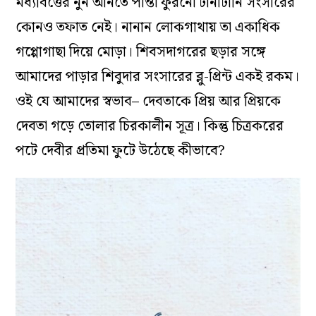
মধ্যবিত্তের নুন আনতে পান্তা ফুরনো টানাটানি সংসারের
কোনও তফাত নেই
।
নানান লোকগাথায় তা একাধিক
গপ্পোগাছা দিয়ে মোড়া
।
শিবসদাগরের ছড়ার সঙ্গে
আমাদের পাড়ার শিবুদার সংসারের ব্লু-প্রিন্ট একই রকম
।
ওই যে আমাদের স্বভাব– দেবতাকে প্রিয় আর প্রিয়কে
দেবতা গড়ে তোলার চিরকালীন সূত্র
।
কিন্তু চিত্রকরের
পটে দেবীর প্রতিমা ফুটে উঠেছে কীভাবে?