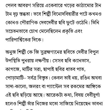
পেলব আবরণ সরিয়ে একেবারে খড়ের কাঠামোর টান
টান দৃঢ় স্তব্ধতা
।
তবে শিল্পী বিনোদবিহারীর পটে কখনও
কোনও পৌরাণিক দেবদেবীর ছবি ফুটে ওঠেনি
।
তিনি
সচেতনভাবে চোখ মেলেছিলেন প্রকৃতি এবং
পারিপার্শ্বিকের দিকে
।
অনুজ শিল্পী কে জি সুব্রহ্মণ্যনের ছবিতে দেবীর বিপুল
উপস্থিতি পুনরায় লক্ষণীয়
।
সেসব ছবি ক্যানভাস,
কাগজে, মাটির সরা, ছাপাই ছবির ধাতব পাত,
পোড়ামাটি– সর্বত্র বিস্তৃত
।
কেবল তাই নয়, রঙিন অথবা
সাদা-কালো, জলরং বা প্যাস্টেল সব রকমের আঙ্গিকে
এই ছবি ছড়িয়ে আছে
।
আরেকটা কথা, বিষয় দেবীদুর্গা
হলেও শিল্পী তাঁর নিজের মতো সাজিয়ে নিয়েছেন ভাবনা