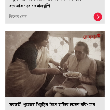
নীতীশকে বুঝতে হবে, যৌন ইঙ্গিতপূর্ণ কথা বলে
যৌনশিক্ষা দেওয়া যায় না
সুতীর্থ চক্রবর্তী