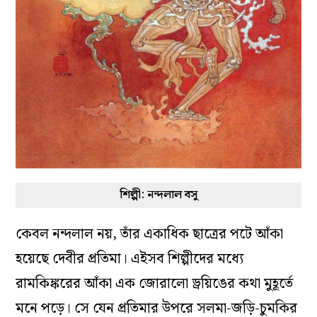
শিল্পী: নন্দলাল বসু
কেবল নন্দলাল নয়, তাঁর একাধিক ছাত্রের পটে আঁকা
হয়েছে দেবীর প্রতিমা
।
এইসব শিল্পীদের মধ্যে
রামকিঙ্করের আঁকা এক জোরালো ড্রয়িঙের কথা মুহূর্তে
মনে পড়ে
।
সে যেন প্রতিমার উপরে সলমা-জড়ি-চুমকির