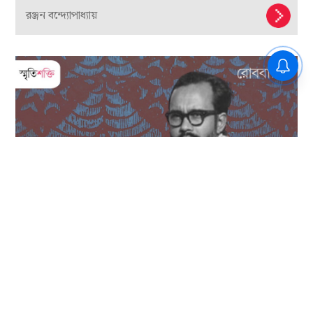
মানুষের নববর্ষ আত্মসংবরণের, দুঃখস্বীকারের নববর্ষ
অভীক ঘোষ
মিস করবেন না!