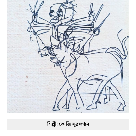
শিল্পী: কে জি সুব্রহ্মণ্যন