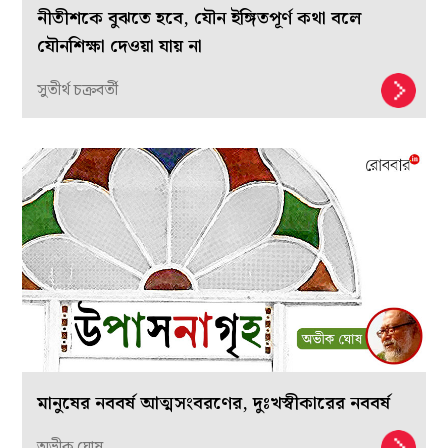
রোববার.ইন
-এ পড়ুন
সুশোভন অধিকারী
-র অন্যান্য
লেখা
………………………..
Ahimsa
Art
durga
Indian Art
আরও পড়ুন