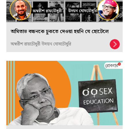
কে. জি. সুব্রহ্মণ্যনের অপ্রকাশিত দুর্গা। ঋণ: লেখক
উপরে ব্যবহৃত সঙ্গে ব্যবহৃত সুব্রহ্মণ্যনের আঁকা দুর্গার
কথায় ফিরে আসি
।
সাদা হ্যান্ডমেড কাগজে প্যাস্টেল
দিয়ে আঁকা ছবিটির রচনাকাল ২০১৪
।
চতুর্ভুজা এই
প্রতিমার হাতে ত্রিশূলের পাশাপাশি অন্য হাতে পদ্মের
কলিকাটি সবিশেষ লক্ষণীয়। কাগজের সাদা ছেড়ে রাখা
ছবিতে রঙের ব্যবহার খুবই সামান্য, নীল আর মভ রঙের
সঙ্গে কালো রেখার ক্ষিপ্র আঁচড় ছবিকে প্রাণবান করে
তুলেছে।
………………………..