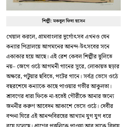
শিল্পী: মকবুল ফিদা হুসেন
খেয়াল করলে, গ্রামবাংলার দুর্গোৎসব এখনও যেন
কন্যার পিত্রালয়ে আগমনের আনন্দ-উৎসবের সনে
একাকার হয়ে আছে
।
এই রেশ কেবল শিল্পীর তুলিতে
নয়– জেগে ওঠে আগমনী গানের সুরে, লোকায়ত ছড়ার
অক্ষরে, পটুয়ার ছবিতে, পটের গানে। সর্বত্র ভেসে ওঠে
বছরশেষে কন্যাকে কাছে পাওয়ার গভীর আকুলতা
।
শ্রাবণের ধারা ফিকে না-হতেই গৌরীকে আনার জন্যে
জননীর করুণ আবেদন আকাশে ভেসে ওঠে
।
দেবীর
বন্দনা ঘিরে এই আনন্দবিরহের আখ্যান যুগ যুগ ধরে
বয়ে চলেছে
।
প্রাণের পুত্তলিকে পাওয়া আর তাকে বিদায়