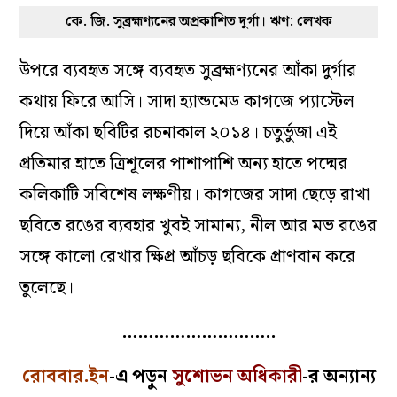
সেজন্যে কি চরম শাস্তি হল তোর!’ গানের অক্ষরের
আড়ালে হয়তো লুকিয়ে আছে– ওরে বোকা মাঝি, তোর
নিজের সমাজে কি তোর কাউকে তোর মনে ধরল না?
শেষে বাবুদের সুন্দরী মেয়ের দিকে চাইতে গেলি! এখন
যে তার শাস্তি ভোগ করতে হচ্ছে! জানি না, এ গান
সত্যিসত্যিই তাদের লেখা? না কি তাদের হয়ে এমনটা
কেউ ভেবেছে! ‘লালপাহাড়ির দেশে যা’ লেখার মতো
কোনও আধুনিক কবি। ঘটনা যাই হোক, দুর্গাপুজো
উপলক্ষে আমাদের আজকের বিপুল গ্র্যাঞ্জারের পাশে
ওই প্রান্তিক মানুষের এক টুকরো গানের সুর মনকে ভারি
করে তোলে!