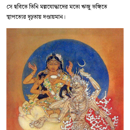
সে ছবিতে তিনি মল্লযোদ্ধাদের মতো ঋজু ভঙ্গিতে
স্থাপত্যের দৃঢ়তায় দণ্ডায়মান
।