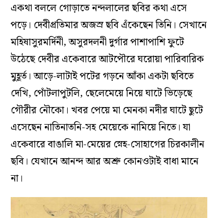
একথা বললে গোড়াতে নন্দলালের ছবির কথা এসে
পড়ে। দেবীপ্রতিমার অজস্র ছবি এঁকেছেন তিনি। সেখানে
মহিষাসুরমর্দিনী, অসুরদলনী দুর্গার পাশাপাশি ফুটে
উঠেছে দেবীর একেবারে আটপৌরে ঘরোয়া পারিবারিক
মুহূর্ত
।
আড়ে-লাটাই পটের গড়নে আঁকা একটা ছবিতে
দেখি, পোঁটলাপুটলি, ছেলেমেয়ে নিয়ে ঘাটে ভিড়েছে
গৌরীর নৌকো
।
খবর পেয়ে মা মেনকা নদীর ঘাটে ছুটে
এসেছেন নাতিনাতনি-সহ মেয়েকে নামিয়ে নিতে
। যা
একেবারে বাঙালি মা-মেয়ের স্নেহ-সোহাগের চিরকালীন
ছবি
।
যেখানে আনন্দ আর অশ্রু কোনওটাই বাধা মানে
না
।