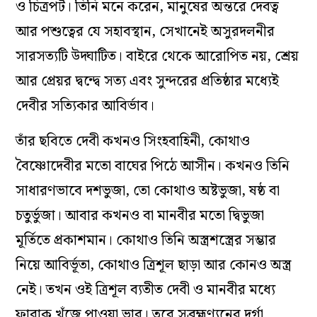
ও চিত্রপট
।
তিনি মনে করেন, মানুষের অন্তরে দেবত্ব
আর পশুত্বের যে সহাবস্থান, সেখানেই অসুরদলনীর
সারসত্যটি উদ্ঘাটিত
।
বাইরে থেকে আরোপিত নয়, শ্রেয়
আর প্রেয়র দ্বন্দ্বে সত্য এবং সুন্দরের প্রতিষ্ঠার মধ্যেই
দেবীর সত্যিকার আবির্ভাব
।
তাঁর ছবিতে দেবী কখনও সিংহবাহিনী, কোথাও
বৈষ্ণোদেবীর মতো বাঘের পিঠে আসীন
।
কখনও তিনি
সাধারণভাবে দশভুজা, তো কোথাও অষ্টভুজা, ষষ্ঠ বা
চতুর্ভুজা। আবার কখনও বা মানবীর মতো দ্বিভুজা
মূর্তিতে প্রকাশমান
।
কোথাও তিনি অস্ত্রশস্ত্রের সম্ভার
নিয়ে আবির্ভূতা, কোথাও ত্রিশূল ছাড়া আর কোনও অস্ত্র
নেই
।
তখন ওই ত্রিশূল ব্যতীত দেবী ও মানবীর মধ্যে
ফারাক খুঁজে পাওয়া ভার
।
তবে সুব্রহ্মণ্যনের দুর্গা