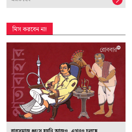
অমিতাভ বচ্চনকে ঢুকতে দেওয়া হয়নি যে হোটেলে
অম্বরীশ রায়চৌধুরী উদয়ন ঘোষচৌধুরি