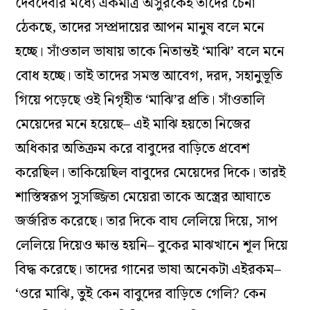
শিল্পী: কে জি সুব্রহ্মণ্যন
দুর্গাপ্রতিমার কথা বলতে গিয়ে হঠাৎ এক সাঁওতালি
গানের কথা মনে এল
।
আমরা কি ভেবে দেখেছি,
জাঁকজমকের আতিশয্যে বাবুদের পুজো তাদের মনে
অন্যরকম কোনও ভাবনা জাগিয়েছিল কি না? গানের
শব্দগুলো যেন তেমন কিছু বলে। সে গানের সামগ্রিক
অর্থ এইরকম– একদল সাঁওতাল মেয়ে বাবুদের দালানে
প্রতিমা দেখতে গিয়েছে
।
সাবেকচালের সেই ঠাকুর দেখে
তাদের মনে হচ্ছে, এখানে সকলেই নানা জমকালো
শাড়িগয়না, ধারালো অস্ত্রে সুসজ্জিত। তারা সকলে মিলে
এক অর্ধনগ্ন কালো মানুষকে আঘাত করছে
।
সুসজ্জিত
দেবদেবীর মধ্যে একমাত্র অসুরকেই তাদের চেনা
ঠেকছে, তাদের সম্প্রদায়ের আপন মানুষ বলে মনে