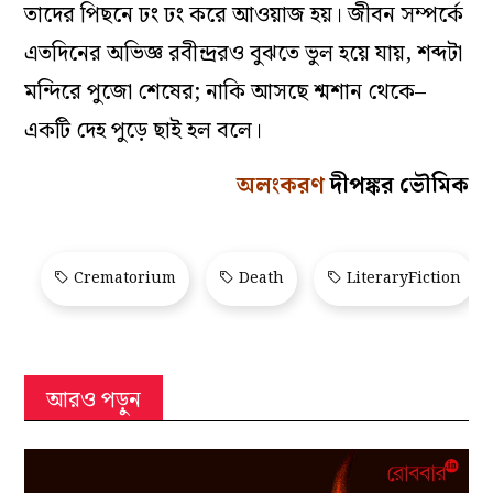
তাদের পিছনে ঢং ঢং করে আওয়াজ হয়। জীবন সম্পর্কে
এতদিনের অভিজ্ঞ রবীন্দ্ররও বুঝতে ভুল হয়ে যায়, শব্দটা
মন্দিরে পুজো শেষের; নাকি আসছে শ্মশান থেকে–
একটি দেহ পুড়ে ছাই হল বলে।
অলংকরণ
দীপঙ্কর ভৌমিক
Crematorium
Death
LiteraryFiction
আরও পড়ুন