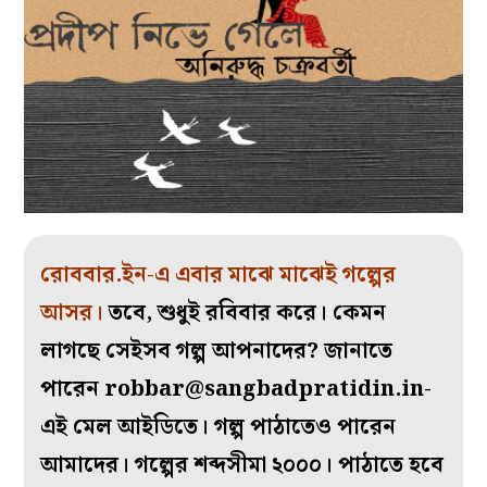
রোববার.ইন-এ এবার মাঝে মাঝেই গল্পের
আসর।
তবে, শুধুই রবিবার করে। কেমন
লাগছে সেইসব গল্প আপনাদের? জানাতে
পারেন
robbar@sangbadpratidin.in-
এই মেল আইডিতে। গল্প পাঠাতেও পারেন
আমাদের। গল্পের শব্দসীমা ২০০০। পাঠাতে হবে