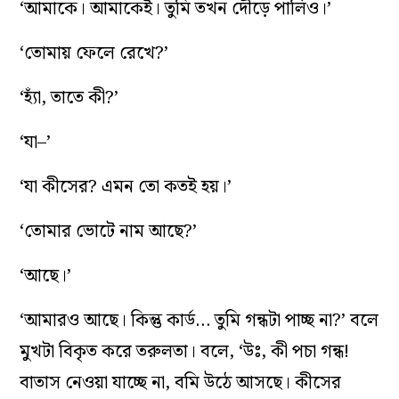
‘আমাকে। আমাকেই। তুমি তখন দৌড়ে পালিও।’
‘তোমায় ফেলে রেখে?’
‘হ্যাঁ, তাতে কী?’
‘যা–’
‘যা কীসের? এমন তো কতই হয়।’
‘তোমার ভোটে নাম আছে?’
‘আছে।’
‘আমারও আছে। কিন্তু কার্ড… তুমি গন্ধটা পাচ্ছ না?’ বলে
মুখটা বিকৃত করে তরুলতা। বলে, ‘উঃ, কী পচা গন্ধ!
বাতাস নেওয়া যাচ্ছে না, বমি উঠে আসছে। কীসের