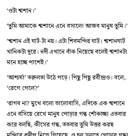
‘ওটা শ্মশান।’
‘তুমি আমাকে শ্মশানে এনে বসালে! আজব মানুষ তুমি।’
‘শ্মশান এই ঘাট-টা নয়। এটা শিবমন্দির ঘাট। শ্মশানঘাট
খানিকটা দূরে। নদী এখানে বাঁক নিয়েছে বলেই শ্মশানটা
মনে হচ্ছে পাশেই।’
‘আশ্চর্য!’ তরুলতা উঠে পড়ে। পিছু পিছু রবীন্দ্রও। বলে,
‘রেগে গেলে?’
‘রাগব না? মুখে বলো ভালোবাসি, এদিকে এক শ্মশানে
এনে বসিয়ে রেখে মানুষ পোড়ার গন্ধ শোঁকাচ্ছ! এতবার
করে বলছি, কীসের গন্ধ, ততবার তুমি উত্তর করছ
মন্দিরে প্রদীপ নিভে গিয়েছে, ও হল সলতে পোড়ার গন্ধ!