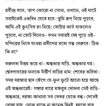
রবীন্দ্র বলে, ‘রাগ কোরো না সোনা, ওখানে, ওই ঘাটে
সবাইকেই একদিন যেতে হবে। তুমি রূপ নিয়ে পুড়বে,
আমি এই কুৎসিত রং নিয়ে; ভোটার কার্ড থাকলেও
পুড়বে, না ভোট দিলেও– তখন সবারই দেহ পুড়ে ওই–
মন্দিরের নিভে যাওয়া প্রদীপের মতো গন্ধ বেরুবে। ঠিক
কি না?’
তরুলতা উত্তর করে না। অন্ধকার বাড়ি, অন্ধকার ঘর।
শ্বেতপাথরের ফলকে উত্তীর্ণ বাড়ির নাম: শেষের কবিতা।
সদর দরজার ছাদ ঝেঁপে যে-ফুল ফুটে আলো হয়ে আছে
এই অন্ধকারেই। গঙ্গার ধারে মজবুত দোতলা সেই বাড়ি–
অন্ধকার, দরজা-জানালা সব ভেতর থেকে বন্ধ। দেখেই
বোঝা যায়, লোক থাকে না অনেক দিনই, হয়তো তার