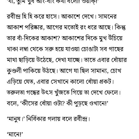
‘যা, তুমি খুব আং-বাং কথা বলো! ওয়াক্‌!’
রবীন্দ্র হি হি করে হাসে। আকাশে দেখে। সামনের
আকাশ পরিষ্কার, আগের মতোই রং ধরে আছে। কিন্তু
তার বাঁ-দিকের আকাশ? আকাশের দিকে মুখ উঁচিয়ে
থাকা লম্বা থেকে সরু হয়ে যাওয়া চোঙাটা সব গাছের
মাথা ছাড়িয়ে উঠেছে, দেখা যাচ্ছে। তাতে এবার ধোঁয়ার
কুণ্ডলী পাকিয়ে উঠছে। আগে যা ছিল সামান্য, চোখ
এড়িয়ে যেত, এবার সেখানে কালো ধোঁয়া প্রকট।
তরুলতা গন্ধের উৎস খুঁজতে গিয়ে তা দেখে ফেলে।
বলে, ‘কীসের ধোঁয়া ওটা? কী পুড়ছে ওখানে!’
‘মানুষ।’ নির্বিকার গলায় বলে রবীন্দ্র।
‘মানে!’