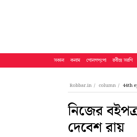
সকাল
কলাম
গোলগপ্‌পো
রবীন্দ্র সরণি
Robbar.in
column
44th e
নিজের বইপত্
দেবেশ রায়