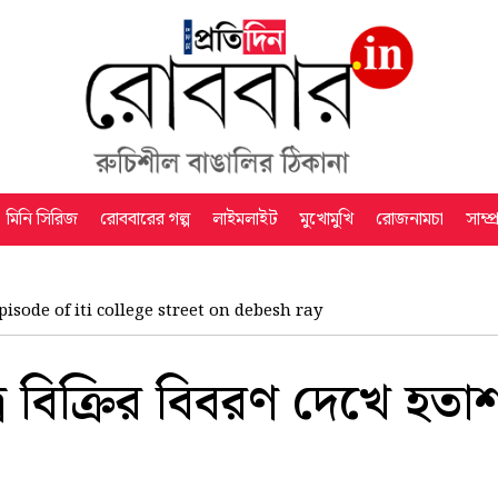
মিনি সিরিজ
রোববারের গল্প
লাইমলাইট
মুখোমুখি
রোজনামচা
সাম্প
pisode of iti college street on debesh ray
র বিক্রির বিবরণ দেখে হত