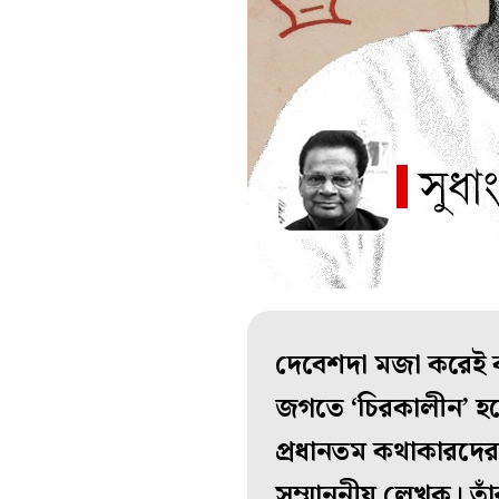
দেবেশদা মজা করেই কথ
জগতে ‘চিরকালীন’ হয়
প্রধানতম কথাকারদের
সম্মাননীয় লেখক। তাঁ