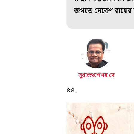
জগতে দেবেশ রায়ের স
সুধাংশুশেখর দে
৪৪.