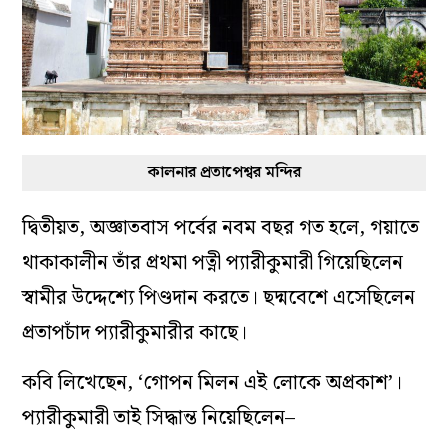
কালনার প্রতাপেশ্বর মন্দির
দ্বিতীয়ত, অজ্ঞাতবাস পর্বের নবম বছর গত হলে, গয়াতে
থাকাকালীন তাঁর প্রথমা পত্নী প্যারীকুমারী গিয়েছিলেন
স্বামীর উদ্দেশ্যে পিণ্ডদান করতে। ছদ্মবেশে এসেছিলেন
প্রতাপচাঁদ প্যারীকুমারীর কাছে।
কবি লিখেছেন, ‘গোপন মিলন এই লোকে অপ্রকাশ’।
প্যারীকুমারী তাই সিদ্ধান্ত নিয়েছিলেন–