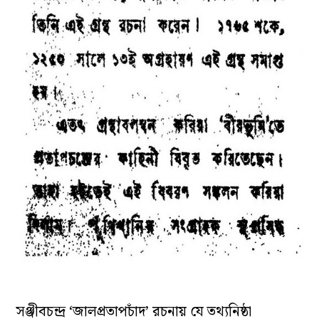
সঞ্জীবচন্দ্র ‘জালপ্রতাপচাঁদ’ রচনায় যে তথ্যনিষ্ঠা