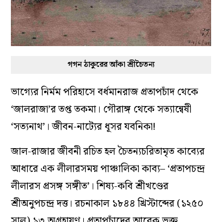
গগন ঠাকুরের আঁকা শ্রীচৈতন্য
ভাগ্যের নির্মম পরিহাসে বর্ধমানরাজ প্রতাপচাঁদ থেকে
‘জালরাজা’র তপ্ত তকমা। গৌরাঙ্গ থেকে সত্যান্বেষী
‘সত্যনাথ’। জীবন-নাট্যের ধূসর যবনিকা!
জাল-রাজার জীবনী রচিত হল চৈতন্যচরিতামৃত কাব্যের
আধারে এক লীলারসময় পাঞ্চালিকা কাব্য– ‘প্রতাপচন্দ্র
লীলারস প্রসঙ্গ সঙ্গীত’। শিষ্য-কবি শ্রীখণ্ডের
শ্রীঅনুপচন্দ্র দত্ত। রচনাকাল ১৮৪৪ খ্রিস্টাব্দের (১২৫০
সাল) ১৩ অগ্রহায়ণ। প্রতাপচাঁদের আরেক ভক্ত