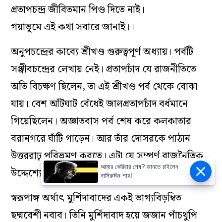
প্রতাপচন্দ্র জীবিতমান পিণ্ড দিতে নাই।
গয়াভূমে এই কথা সবারে জানাই।।
অনুপচন্দ্রের কাব্যে শ্রীখণ্ড গুরুত্বপূর্ণ অধ্যায়। পর্বটি
সঞ্জীবচন্দ্রের লেখায় নেই। প্রতাপচাঁদ যে রাজনীতিতে
অতি বিচক্ষণ ছিলেন, তা এই শ্রীখণ্ড পর্ব থেকে বোঝা
যায়। বেশ আঁটঘাট বেঁধেই জালপ্রতাপচাঁদ বর্ধমানে
গিয়েছিলেন। অজ্ঞাতবাস পর্ব শেষ করে কলকাতার
বরানগরে ঘাঁটি গাড়েন। আর তাঁর দোসরকে পাঠান
উত্তররাঢ় পরিভ্রমণ করতে। এটা যে সম্পূর্ণ রাজনৈতিক
আমার কেরিয়ার শেষ? জানতে চাইলেন
উদ্দেশ্যে ছিল তা বোঝা যায়।
নাসিরুদ্দিন শাহ!
স্বরূপাঙ্গ অর্থাৎ মুর্শিদাবাদের একই ভাগ্যবিড়ম্বিত
ছদ্মবেশী নবাব। তিনি মুর্শিদাবাদ হয়ে জজান পাঁচথুপি