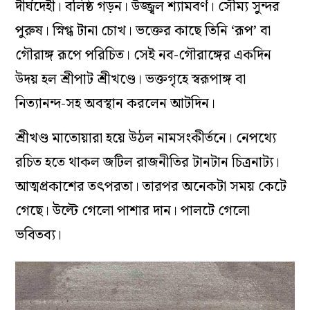
দীর্ঘদেহী। বলিষ্ঠ গড়ন। উজ্জ্বল শ্যামবর্ণ। সৌম্য সুন্দর
পুরুষ। স্নিগ্ধ টানা চোখ। ভক্তের কাছে তিনি ‘রূপ’ বা
গৌরাঙ্গ রূপে পরিচিত। সেই নব-গৌরাঙ্গের একদিন
উদয় হল শ্রীপাট শ্রীখণ্ডে। ভক্তগৃহে স্বরূপাঙ্গ বা
নিত্যানন্দ-সহ অবস্থান করলেন আটদিন।
শ্রীখণ্ড মাতোয়ারা হয়ে উঠল নামসংকীর্তনে। নেপথ্যে
রচিত হতে থাকল জটিল রাজনীতির টানটান চিত্রনাট্য।
আত্মপ্রকাশের তৎপরতা। তারপর অনেকটা সময় কেটে
গেছে। উল্টে গেলো পাশার দান। পালটে গেলো
ভবিতব্য।