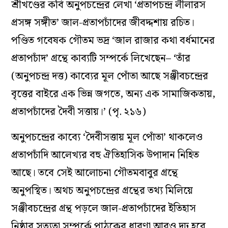
শ্রীখণ্ডের কবি অনুপচন্দ্রের লেখা ‘প্রতাপচন্দ্র লীলারস
প্রসঙ্গ সঙ্গীত’ জাল-প্রতাপচাঁদের জীবদ্দশায় রচিত।
পণ্ডিত গবেষক গৌতম ভদ্র ‘জাল রাজার কথা বর্ধমানের
প্রতাপচাঁদ’ গ্রন্থে কাব্যটি সম্পর্কে লিখেছেন– ‘তাঁর
(অনুপচন্দ্র দত্ত) কাব্যের মূল পোঁতা আছে সঞ্জীবচন্দ্রের
বৃত্তের বাইরে এক ভিন্ন জগতে, অন্য এক সামাজিকতায়,
প্রতাপচাঁদের দৈবী সত্তায়।’ (পৃ. ২১৬)
অনুপচন্দ্রের কাব্যে ‘দৈবীসত্তায় মূল পোঁতা’ থাকলেও
প্রতাপচাঁদি আলেখ্যর বহু ঐতিহাসিক উপাদান নিহিত
আছে। তবে সেই আলোচনা গৌতমবাবুর গ্রন্থে
অনুপস্থিত। অথচ অনুপচন্দ্রের গ্রন্থের তথ্য মিলিয়ে
সঞ্জীবচন্দ্রের গ্রন্থ পড়লে জাল-প্রতাপচাঁদের ইতিহাস
নিষ্ঠার সত্যতা সম্পর্কে পাঠকের ধারণা আরও দৃঢ় হবে