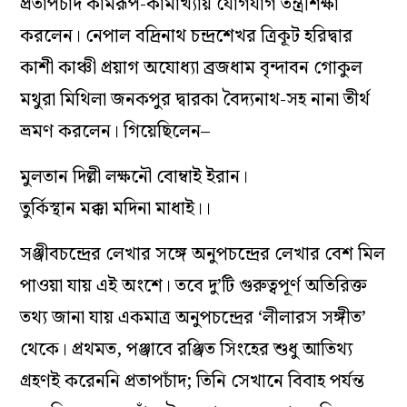
প্রতাপচাঁদ কামরূপ-কামাখ্যায় যোগযাগ তন্ত্রশিক্ষা
করলেন। নেপাল বদ্রিনাথ চন্দ্রশেখর ত্রিকূট হরিদ্বার
কাশী কাঞ্চী প্রয়াগ অযোধ্যা ব্রজধাম বৃন্দাবন গোকুল
মথুরা মিথিলা জনকপুর দ্বারকা বৈদ্যনাথ-সহ নানা তীর্থ
ভ্রমণ করলেন। গিয়েছিলেন–
মুলতান দিল্লী লক্ষনৌ বোম্বাই ইরান।
তুর্কিস্থান মক্কা মদিনা মাধাই।।
সঞ্জীবচন্দ্রের লেখার সঙ্গে অনুপচন্দ্রের লেখার বেশ মিল
পাওয়া যায় এই অংশে। তবে দু’টি গুরুত্বপূর্ণ অতিরিক্ত
তথ্য জানা যায় একমাত্র অনুপচন্দ্রের ‘লীলারস সঙ্গীত’
থেকে। প্রথমত, পঞ্জাবে রঞ্জিত সিংহের শুধু আতিথ্য
গ্রহণই করেননি প্রতাপচাঁদ; তিনি সেখানে বিবাহ পর্যন্ত