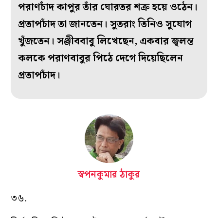
পরাণচাঁদ কাপুর তাঁর ঘোরতর শত্রু হয়ে ওঠেন।
প্রতাপচাঁদ তা জানতেন। সুতরাং তিনিও সুযোগ
খুঁজতেন। সঞ্জীববাবু লিখেছেন, একবার জ্বলন্ত
কলকে পরাণবাবুর পিঠে দেগে দিয়েছিলেন
প্রতাপচাঁদ।
স্বপনকুমার ঠাকুর
৩৬.