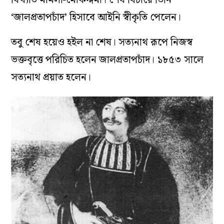
বিখ্যাত মামলা-মোকদ্দমা। শেষ বিচারে তিনি
‘জালপ্রতাপচাঁদ’ হিসাবে আইনি স্বীকৃতি পেলেন।
তবু শেষ হয়েও হইল না শেষ। সত্যনাথ রূপে নিজস্ব
ভক্তবৃত্তে পরিচিত হলেন জালপ্রতাপচাঁদ। ১৮৫৩ সালে
সত্যনাথ প্রয়াত হলেন।