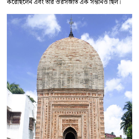
করেছিলেন এবং তাঁর ঔরসজাত এক সন্তানও ছিল।