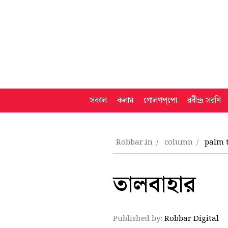
সকাল
কলাম
গোলগপ্‌পো
রবীন্দ্র সরণি
Robbar.in
column
palm t
তালবাহার
Published by:
Robbar Digital