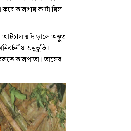
যা করে তালগাছ কাটা ছিল
 আটচালায় দাঁড়ালে অদ্ভুত
িবর্চনীয় অনুভূতি।
ন বলতে তালপাতা। তালের