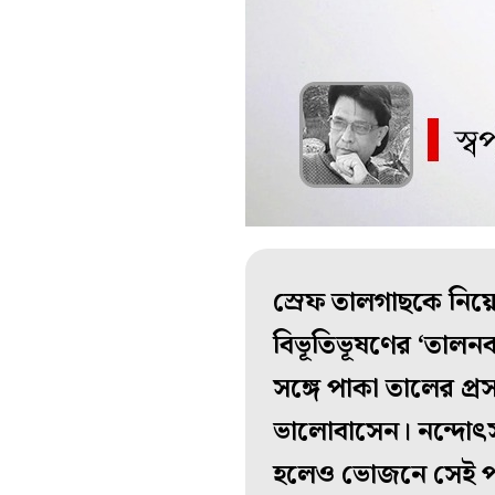
স্রেফ তালগাছকে নি
বিভূতিভূষণের ‘তালনবম
সঙ্গে পাকা তালের প্র
ভালোবাসেন। নন্দোৎ
হলেও ভোজনে সেই প