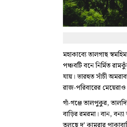
মহাকাব্যে তালগাছ স্বমহি
পঞ্চবটি বনে নির্মিত রামক
যায়। ভারহুত সাঁচী অমরা
রাজ-পরিবারের মেয়েরাও 
গাঁ-গঞ্জে তালপুকুর, তাল
বাড়ির রমরমা। বান, বন্য
তুলছে দু’ কামরার পাকাব