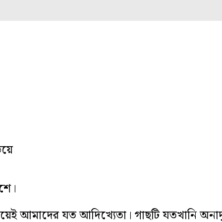
িয়ে
শে।
নিয়েই আমাদের যত আদিখ্যেতা। গাছটি যতখানি অন