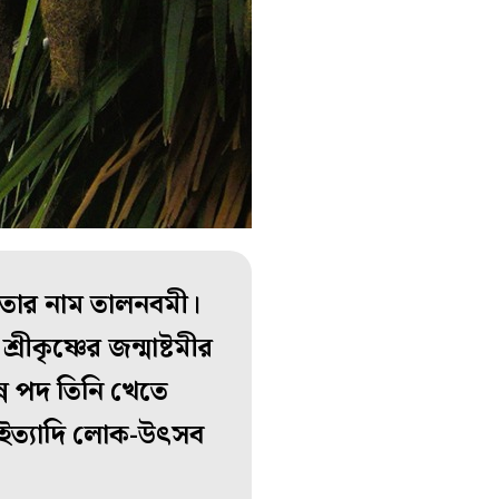
 তার নাম তালনবমী।
ীকৃষ্ণের জন্মাষ্টমীর
ন্ন পদ তিনি খেতে
 ইত্যাদি লোক-উৎসব