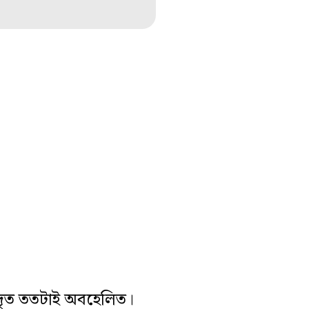
াদৃত ততটাই অবহেলিত।