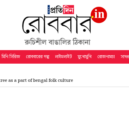
মিনি সিরিজ
রোববারের গল্প
লাইমলাইট
মুখোমুখি
রোজনামচা
সাম্প
ree as a part of bengal folk culture