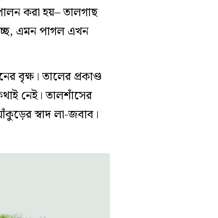
 পালন করা হয়– তালগাছ
চ্ছে, এমন পাগল এখন
 বৃক্ষ। তালের প্রকাণ্ড
কথাই নেই। তালশাঁসের
ঁকুড়ের স্বাদ লা-জবাব।