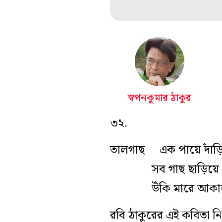
স্বপনকুমার ঠাকুর
৩২.
তালগাছ এক পায়ে দাঁড়
সব গাছ ছাড়িয়ে
উঁকি মারে আকা
রবি ঠাকুরের এই কবিতা 