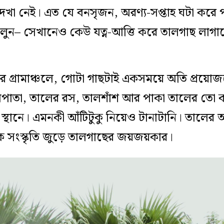
েখা নেই। এত যে বনসৃজন, অরণ্য-সপ্তাহ ঘটা করে
চলুন– সেখানেও কেউ যত্ন-আত্তি করে তালগাছ লাগা
গ্রামাঞ্চলে, গোটা গাছটাই একসময়ে অতি প্রয়োজনের
ালপাতা, তালের রস, তালশাঁশ আর পাকা তালের তো 
্থানে। এমনকী আঁটিটুকু নিয়েও টানাটানি। তালের আ
ক সংস্কৃতি জুড়ে তালগাছের জয়জয়কার।