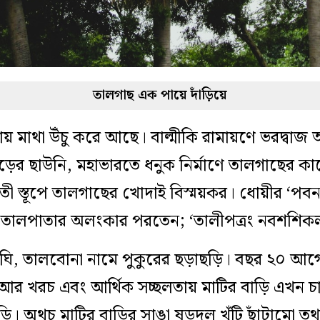
তালগাছ এক পায়ে দাঁড়িয়ে
মায় মাথা উঁচু করে আছে। বাল্মীকি রামায়ণে ভরদ্বাজ
ুঁড়ের ছাউনি, মহাভারতে ধনুক নির্মাণে তালগাছের কাণ্
বতী স্তূপে তালগাছের খোদাই বিস্ময়কর। ধোয়ীর ‘পব
তালপাতার অলংকার পরতেন; ‘তালীপত্রং নবশশিকল
দিঘি, তালবোনা নামে পুকুরের ছড়াছড়ি। বছর ২০ আগে
া আর খরচ এবং আর্থিক সচ্ছলতায় মাটির বাড়ি এখন চা
াড়ি। অথচ মাটির বাড়ির সাঙা ষড়দল খুঁটি ছাঁটামো 