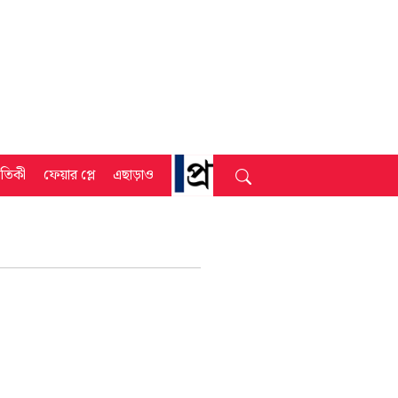
্রতিকী
ফেয়ার প্লে
এছাড়াও