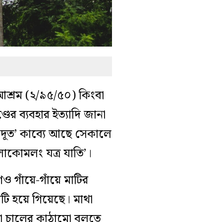
 আশ্রম (২/৯৫/৫০) কিংবা
ডের ব্যবহার ইত্যাদি জানা
নদূত’ কাব্যে আছে সেকালে
াকোমলং যত্র যাতি’।
ও গাঁয়ে-গাঁয়ে মাটির
টি হয়ে গিয়েছে। মাথা
তথা চালের কাঠামো বলতে