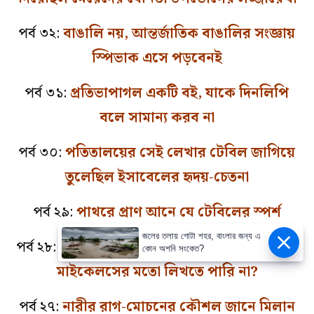
পর্ব ৩২:
বাঙালি নয়, আন্তর্জাতিক বাঙালির সংজ্ঞায়
স্পিভাক এসে পড়বেনই
পর্ব ৩১:
প্রতিভাপাগল একটি বই, যাকে দিনলিপি
বলে সামান্য করব না
পর্ব ৩০:
পতিতালয়ের সেই লেখার টেবিল জাগিয়ে
তুলেছিল ইসাবেলের হৃদয়-চেতনা
পর্ব ২৯:
পাথরে প্রাণ আনে যে টেবিলের স্পর্শ
জলের তলায় গোটা শহর, বাংলার জন্য এ
পর্ব ২৮:
নিজের টেবিলকে কটাক্ষ করি, কেন অ্যানে
কোন অশনি সংকেত?
মাইকেলসের মতো লিখতে পারি না?
পর্ব ২৭:
নারীর রাগ-মোচনের কৌশল জানে মিলান