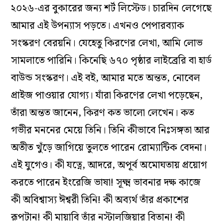
২০২৬-এর বুকারের জন্য শর্ট লিস্টেড। চারদিন লেগেছে
আমার এই উপন্যাস পড়তে। এখনও পেপারব্যাক
সংস্করণ বেরয়নি। যেহেতু কিরণের লেখা, আমি লোভ
সামলাতে পারিনি। কিনেছি ৬৭০ পৃষ্ঠার লাইব্রেরি বা হার্ড
বাউন্ড সংস্করণ। এই বই, আমার মতে অন্তত, নোবেল
প্রাইজ পাওয়ার যোগ্য। যাঁরা কিরণের লেখা পড়েছেন,
তাঁরা অন্তত জানেন, কিরণ কত ভালো লেখেন। কত
গভীর মননের মেয়ে তিনি। তিনি কীভাবে নিঃসঙ্গতা আর
অতীত খুঁড়ে জাগিয়ে তুলতে পারেন রোম্যান্টিক বেদনা।
এই যুগেও। কী যত্নে, আদরে, অপূর্ব অমোঘতায় প্রয়োগ
করতে পারেন ইংরেজি ভাষা! সূক্ষ্ম ভাবনার দক্ষ কাজে
কী অবিশ্বাস্য ঈশ্বরী তিনি! কী অব্যর্থ তাঁর প্রকাশের
রূপটান! কী মায়াবি তাঁর নস্টালজিয়ার বিতান! কী