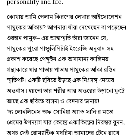
personality and life.
কোথায় আমি পেলাম কিরণের লেখার আইসোলেশন
পামুকের আঁকায়? আপনারা যাঁরা দেখেছেন বা পড়েছেন
ওরহান পামুক– এর আত্মস্মৃতি তাঁরা জানেন যে,
পামুকের পুরো পাণ্ডুলিপিটাই ইংরেজি অনুবাদ-সহ
প্রকাশ করেছে পেঙ্গুইন এক অসামান্য কান্তিময়
গ্রন্থাকারে যার পাতায় পাতায় পামুকের আঁকা রঙিন
স্মৃতিপট। একটি ছবিতে উড়ছে এক নিঃসঙ্গ মেয়ের
অন্তর্বাস। হয়তো তার শরীর আর অন্তরের উড়ানো ফুটে
আছে এক ছবিতে বাসনা ও বেদনার ডানায়!
‘দ্য লোনলিনেস অফ সোনিয়া অ্যান্ড সানি’র মতো
প্রেমের উপন্যাস যার কেন্দ্রে একাকিত্বের নিরন্তর বুনন,
অথচ সেই রোম্যান্টিক মধুরিমা আমাদের টেনে রাখে