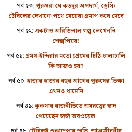
পর্ব ৫৩:
পুরুষরা যে কতদূর অপদার্থ, ড্রেসিং
টেবিলের দেখানো পথে মেয়েরা প্রমাণ করে দেবে
পর্ব ৫২:
একটাও অরিজিনাল গল্প লেখেননি
শেক্সপিয়র!
পর্ব ৫১:
প্রমথ-ইন্দিরার মতো প্রেমের চিঠি-চালাচালি
কি আজও হয়?
পর্ব ৫০:
হাজার হাজার বছর আগের পুরুষের ভিক্ষা
এখনও থামেনি
পর্ব ৪৯:
কুকথার রাজনীতিতে অমরত্বের স্বাদ
পেয়েছেন জর্জ অরওয়েল
পর্ব ৪৮:
টেবিলই ওকাম্পোর স্মৃতি, আত্মজীবনীর