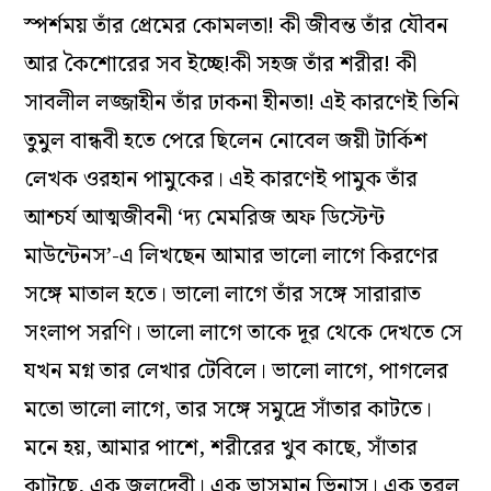
স্পর্শময় তাঁর প্রেমের কোমলতা! কী জীবন্ত তাঁর যৌবন
আর কৈশোরের সব ইচ্ছে!কী সহজ তাঁর শরীর! কী
সাবলীল লজ্জাহীন তাঁর ঢাকনা হীনতা! এই কারণেই তিনি
তুমুল বান্ধবী হতে পেরে ছিলেন নোবেল জয়ী টার্কিশ
লেখক ওরহান পামুকের। এই কারণেই পামুক তাঁর
আশ্চর্য আত্মজীবনী ‘দ্য মেমরিজ অফ ডিস্টেন্ট
মাউন্টেনস’-এ লিখছেন আমার ভালো লাগে কিরণের
সঙ্গে মাতাল হতে। ভালো লাগে তাঁর সঙ্গে সারারাত
সংলাপ সরণি। ভালো লাগে তাকে দূর থেকে দেখতে সে
যখন মগ্ন তার লেখার টেবিলে। ভালো লাগে, পাগলের
মতো ভালো লাগে, তার সঙ্গে সমুদ্রে সাঁতার কাটতে।
মনে হয়, আমার পাশে, শরীরের খুব কাছে, সাঁতার
কাটছে, এক জলদেবী। এক ভাসমান ভিনাস। এক তরল