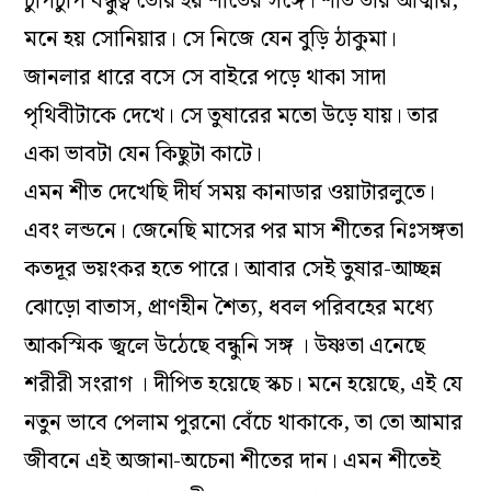
চুপিচুপি বন্ধুত্ব তৈরি হয় শীতের সঙ্গে। শীত তার আত্মীয়,
মনে হয় সোনিয়ার। সে নিজে যেন বুড়ি ঠাকুমা।
জানলার ধারে বসে সে বাইরে পড়ে থাকা সাদা
পৃথিবীটাকে দেখে। সে তুষারের মতো উড়ে যায়। তার
একা ভাবটা যেন কিছুটা কাটে।
এমন শীত দেখেছি দীর্ঘ সময় কানাডার ওয়াটারলুতে।
এবং লন্ডনে। জেনেছি মাসের পর মাস শীতের নিঃসঙ্গতা
কতদূর ভয়ংকর হতে পারে। আবার সেই তুষার-আচ্ছন্ন
ঝোড়ো বাতাস, প্রাণহীন শৈত্য, ধবল পরিবহের মধ্যে
আকস্মিক জ্বলে উঠেছে বন্ধুনি সঙ্গ । উষ্ণতা এনেছে
শরীরী সংরাগ । দীপিত হয়েছে স্কচ। মনে হয়েছে, এই যে
নতুন ভাবে পেলাম পুরনো বেঁচে থাকাকে, তা তো আমার
জীবনে এই অজানা-অচেনা শীতের দান। এমন শীতেই