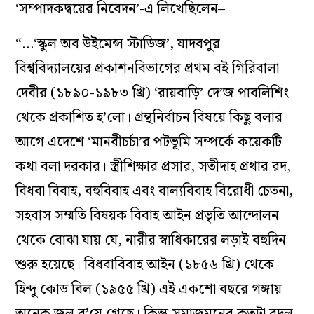
‘সম্পাদকদ্বয়ের নিবেদন’-এ লিখেছিলেন–
“…‘স্কুল অব উইমেন্স স্টাডিজ’, যাদবপুর
বিশ্ববিদ্যালয়ের প্রকাশনবিভাগের প্রথম বই গিরিবালা
দেবীর (১৮৯০-১৯৮৩ খ্রি) ‘রায়বাড়ি’ দে’জ পাবলিশিং
থেকে প্রকাশিত হ’লো। গ্রন্থনির্বাচন বিষয়ে কিছু বলার
আগে এদেশে ‘মানবীচর্চা’র পটভূমি সম্পর্কে কয়েকটি
কথা বলা দরকার। স্ত্রীশিক্ষার প্রসার, সতীদাহ প্রথার রদ,
বিধবা বিবাহ, বহুবিবাহ এবং বাল্যবিবাহ বিরোধী চেতনা,
সহবাস সম্মতি বিষয়ক বিবাহ আইন প্রভৃতি আন্দোলন
থেকে বোঝা যায় যে, নারীর স্বাধিকারের লড়াই বহুদিন
শুরু হয়েছে। বিধবাবিবাহ আইন (১৮৫৬ খ্রি) থেকে
হিন্দু কোড বিল (১৯৫৫ খ্রি) এই একশো বছরে গঙ্গায়
অনেক জল ব’য়ে গেছে। কিন্তু সমাজমনের কতটা বদল