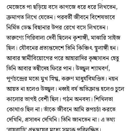
মেজেতে পা ছড়িয়ে বসে কাগজে ধরে ধরে লিখতেন,
ক্রমাগত লিখে যেতেন। পরবর্তী জীবনে বিশেষভাবে
নির্মিত ডেস্ক বিছানার উপর রেখে বসে লিখতেন।
তারুণ্যে গিরিবালা দেবী ছিলেন কৃশাঙ্গী, মাঝারি সাইজ
ছিল। যৌবনের প্রত্যন্তদেশে তিনি কিঞ্চিৎ স্থূলাঙ্গী হন।
আবার স্বামীবিয়োগের পরে আহারাদির কৃচ্ছসাধন হেতু
তিনি আবার তন্বীদেহ ফিরে পান। উজ্জ্বল শ্যামবর্ণ,
পূর্ণচন্দ্রের মতো মুখ স্নিগ্ধ, করুণ মাধুর্যবিমণ্ডিত। নয়ন
আয়ত না হলেও উজ্জ্বল। নব্বই বর্ষ অতিক্রান্ত হলেও চুলে
কালোর ভাগই বেশী ছিল। গঠন অনবদ্য। শিথিলতা
কোথাও ছিল না। তাঁকে জীবনে আমি রূপচর্চা করতে
দেখিনি, প্রসাধন দেখিনি। তিনি জানতেন না। এ তথ্য
‘রায়বাড়ি’ গ্রন্থদ্বয়ের মধ্যে সম্যক পরিলক্ষিত।