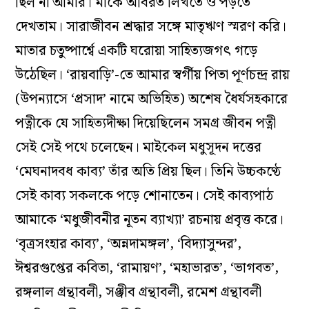
ছিল না আমার। মাকে অবিরত লিখতে ও পড়তে
দেখতাম। সারাজীবন শ্রদ্ধার সঙ্গে মাতৃঋণ স্মরণ করি।
মাতার চতুষ্পার্শ্বে একটি ঘরোয়া সাহিত্যজগৎ গড়ে
উঠেছিল। ‘রায়বাড়ি’-তে আমার স্বর্গীয় পিতা পূর্ণচন্দ্র রায়
(উপন্যাসে ‘প্রসাদ’ নামে অভিহিত) অশেষ ধৈর্যসহকারে
পত্নীকে যে সাহিত্যদীক্ষা দিয়েছিলেন সমগ্র জীবন পত্নী
সেই সেই পথে চলেছেন। মাইকেল মধুসূদন দত্তের
‘মেঘনাদবধ কাব্য’ তাঁর অতি প্রিয় ছিল। তিনি উচ্চকণ্ঠে
সেই কাব্য সকলকে পড়ে শোনাতেন। সেই কাব্যপাঠ
আমাকে ‘মধুজীবনীর নূতন ব্যাখ্যা’ রচনায় প্রবৃত্ত করে।
‘বৃত্রসংহার কাব্য’, ‘অন্নদামঙ্গল’, ‘বিদ্যাসুন্দর’,
ঈশ্বরগুপ্তের কবিতা, ‘রামায়ণ’, ‘মহাভারত’, ‘ভাগবত’,
রঙ্গলাল গ্রন্থাবলী, সঞ্জীব গ্রন্থাবলী, রমেশ গ্রন্থাবলী