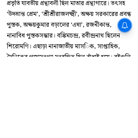
প্রভৃতি যাবতীয় গ্রন্থাবলী ছিল মাতার গ্রন্থাগারে। তৎসহ
‘উদভ্রান্ত প্রেম’, ‘শ্রীশ্রীরাজলক্ষ্মী’, অক্ষয় সরকারের প্রবন্ধ
পুস্তক, অক্ষয়কুমার বড়ালের ‘এষা’, রজনীকান্ত,
নানাবিধ পুস্তকসম্ভার। বঙ্কিমচন্দ্র, রবীন্দ্রনাথ ছিলেন
শিরোমণি। এছাড়া নানাজাতীয় মাসিক, সাপ্তাহিক,
দৈনিকের পূজাসংখ্যা সংরক্ষিত ছিল বাঁধাই হয়ে। বইগুলি
রোদে দেওয়া হত। সেটি আমার আনন্দের দিন।
অধিকাংশ পুস্তকই বাবার উপহার। পরবর্তী যুগে বড়কাকা
ক্ষীরোদচন্দ্র রায় (‘ক্ষিতি’ নামে ‘রায়বাড়ি’তে উল্লেখিত)
শরৎচন্দ্রের পুস্তকাদি ক্রয় করে আনতেন। পুরাতন
দুষ্প্রাপ্য গ্রন্থরাজি পাওয়া যেত। মাতার সুবিশাল
গ্রন্থসংগ্রহ আমাকে সর্বতোভাবে আজীবন সাহায্য
করেছে। বঙ্কিমচন্দ্র, রবীন্দ্রনাথ, স্বর্ণকুমারী দেবী, রমেশ