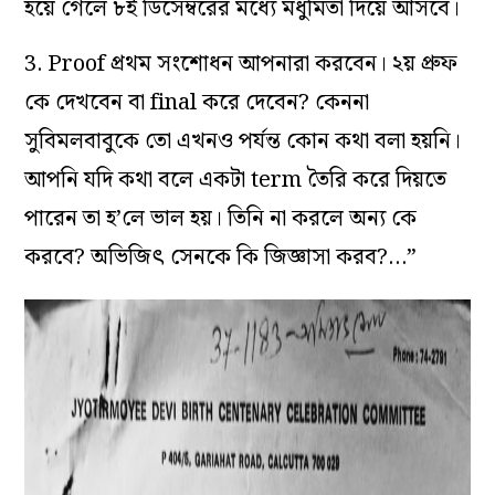
হয়ে গেলে ৮ই ডিসেম্বরের মধ্যে মধুমিতা দিয়ে আসবে।
3. Proof প্রথম সংশোধন আপনারা করবেন। ২য় প্রুফ
কে দেখবেন বা final করে দেবেন? কেননা
সুবিমলবাবুকে তো এখনও পর্যন্ত কোন কথা বলা হয়নি।
আপনি যদি কথা বলে একটা term তৈরি করে দিয়তে
পারেন তা হ’লে ভাল হয়। তিনি না করলে অন্য কে
করবে? অভিজিৎ সেনকে কি জিজ্ঞাসা করব?…”