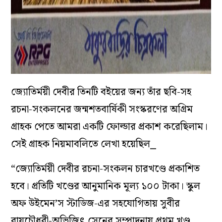
জ্যোতির্ময়ী দেবীর তিনটি বইয়ের জন্য তাঁর ছবি-সহ
রচনা-সংকলনের জন্মশতবার্ষিকী সংস্করণের অগ্রিম
গ্রাহক পেতে আমরা একটি ফোল্ডার প্রকাশ করেছিলাম।
সেই গ্রাহক নিয়মাবলিতে লেখা হয়েছিল⎯
“জ্যোতির্ময়ী দেবীর রচনা-সংকলন চারখণ্ডে প্রকাশিত
হবে। প্রতিটি খণ্ডের আনুমানিক মূল্য ১০০ টাকা। স্কুল
অফ উইমেন’স স্টাডিজ-এর সহযোগিতায় সুবীর
রায়চৌধুরী-অভিজিৎ সেনের সম্পাদনায় প্রথম খণ্ড