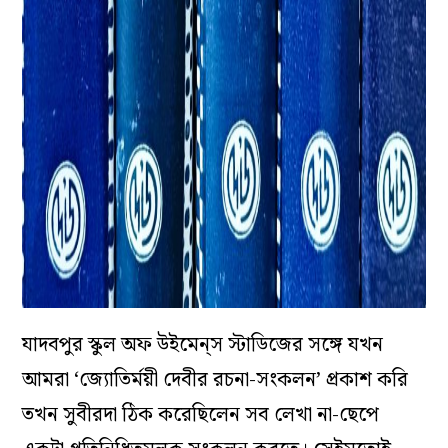
যাদবপুর স্কুল অফ উইমেন্‌স স্টাডিজের সঙ্গে যখন
আমরা ‘জ্যোতির্ময়ী দেবীর রচনা-সংকলন’ প্রকাশ করি
তখন সুবীরদা ঠিক করেছিলেন সব লেখা না-ছেপে