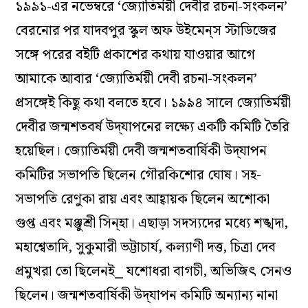
১৯৯১-এর নভেম্বরে ‘জ্যোতির্ময়ী দেবীর রচনা-সংকলন’
বেরনোর পর যাদবপুর স্কুল অফ উইমেন্‌স স্টাডিজের
সঙ্গে পরের বইটি প্রকাশের কথায় যাওয়ার আগে
আমাকে আবার ‘জ্যোতির্ময়ী দেবী রচনা-সংকলন’
প্রসঙ্গেই কিছু কথা বলতে হবে। ১৯৯৪ সালে জ্যোতির্ময়ী
দেবীর জন্মশতবর্ষ উদ্‌যাপনের লক্ষ্যে একটি কমিটি তৈরি
হয়েছিল। জ্যোতির্ময়ী দেবী জন্মশতবার্ষিকী উদ্‌যাপন
কমিটির সভাপতি ছিলেন গৌরকিশোর ঘোষ। সহ-
সভাপতি রেণুকা রায় এবং আহ্বায়ক ছিলেন অশোকা
গুপ্ত এবং মঞ্জুশ্রী সিন্‌হা। এছাড়া সদস্যদের মধ্যে শঙ্খদা,
মহাশ্বেতাদি, সুকুমারী ভট্টাচার্য, কল্যাণী দত্ত, চিত্রা দেব
প্রমুখরা তো ছিলেনই⎯ যশোধরা বাগচী, অভিজিৎ সেনও
ছিলেন। জন্মশতবার্ষিকী উদ্‌যাপন কমিটি অন্যান্য নানা