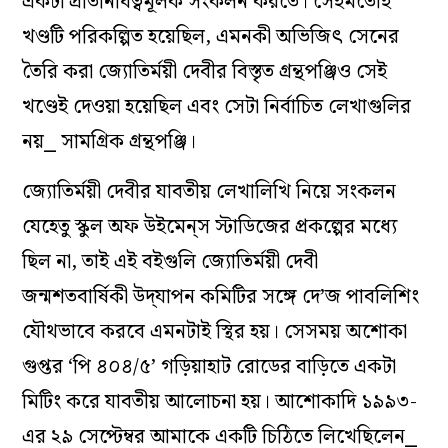
একটা প্রতিনিধিত্বমূলক সংকলন করতে। সেইমতোই
খণ্ডটি পরিকল্পিত হয়েছিল, এমনকী অভিজিৎ সেনের
তৈরি করা জ্যোতির্ময়ী দেবীর বিস্তৃত গ্রন্থপঞ্জিও সেই
খণ্ডেই দেওয়া হয়েছিল এবং সেটা নির্বাচিত লেখাগুলির
নয়⎯ সামগ্রিক গ্রন্থপঞ্জি।
জ্যোতির্ময়ী দেবীর যাবতীয় লেখালিখি নিয়ে সংকলন
যেহেতু স্কুল অফ উইমেন্‌স স্টাডিজের প্রকল্পের মধ্যে
ছিল না, তাই এই বইগুলি জ্যোতির্ময়ী দেবী
জন্মশতবার্ষিকী উদ্‌যাপন কমিটির সঙ্গে দে’জ পাবলিশিং
যৌথভাবে করবে এমনটাই স্থির হয়। সেসময় অশোকা
গুপ্তর ‘পি ৪০৪/৫’ গড়িয়াহাট রোডের বাড়িতে একটা
মিটিং করে যাবতীয় আলোচনা হয়। আশোকাদি ১৯৯৩-
এর ২৯ সেপ্টেম্বর আমাকে একটি চিঠিতে লিখেছিলেন⎯